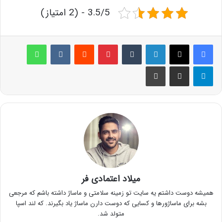
3.5/5 - (2 امتیاز)
لینکدین
‫تامبلر
پینترست
‫رددیت
‫VKontakte
واتس آپ
تلگرام
اشتراک گذاری از طریق ایمیل
چاپ
میلاد اعتمادی فر
همیشه دوست داشتم یه سایت تو زمینه سلامتی و ماساژ داشته باشم که مرجعی
بشه برای ماساژورها و کسایی که دوست دارن ماساژ یاد بگیرند. که لند اسپا
متولد شد.