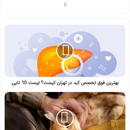
وبسایت
بهترین
فوق
تخصص
کبد
در
تهران
کیست؟
لیست
10
تایی
بهترین فوق تخصص کبد در تهران کیست؟ لیست 10 تایی
آیا
نگهداری
بچه
گربه
سخت
است؟