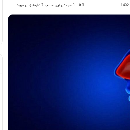
0
خواندن این مطلب 7 دقیقه زمان میبرد
د از تزریق چربی؛
مهر 8, 1404
!
آموزش شکستن قولنج در خانه