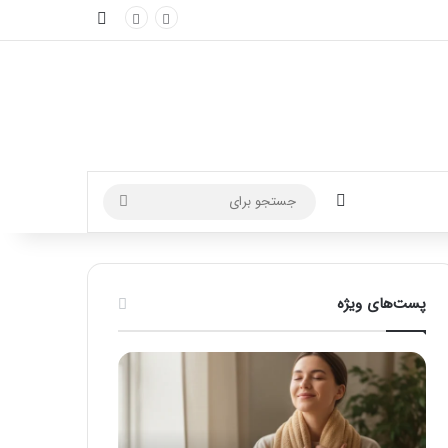
نوارکناری
تغییر پوسته
جستجو
برای
پست‌های ویژه
ماساژ
راهنمای
برای
کامل
بهبود
آموزش
تمرکز
ماساژ
ذهنی؛
لب