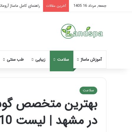
جمعه, مرداد 16 1405
راهنمای کامل ماساژ آروماتر
آخرین مقالات
آموزش ماساژ
سلامت
زیبایی
طب سنتی
سلامت
بهترین متخصص گوش 
نحوه
ماساژ
در مشهد | لیست 10 تایی
صورت
بعد
از