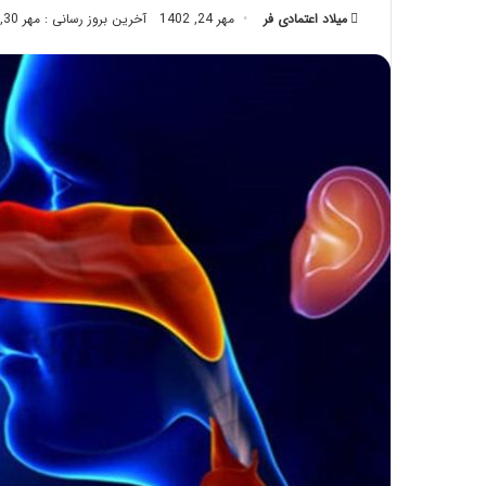
میلاد اعتمادی فر
مهر 24, 1402
تزریق
آخرین بروز رسانی : مهر 30, 1402
چربی؛
تیر 28, 1404
بایدها
نحوه ماساژ صورت بع
و
بایدها و نبایدهای آن
نبایدهای
آن!