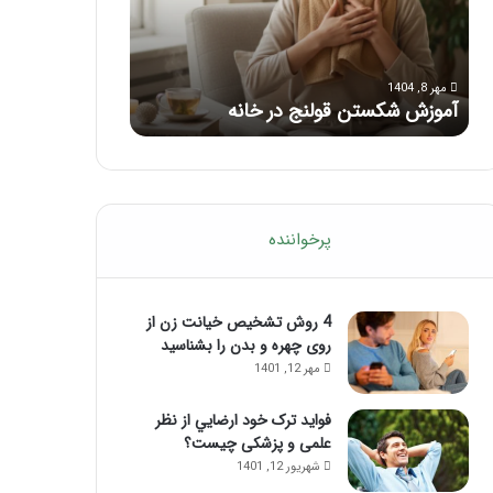
با
بعد
این
از
مرداد 6, 1404
مرداد 5, 1404
ماساژ
تزریق
ماساژ برای بهبود تمرکز ذهنی؛ با این
راهنمای کامل آم
حواس‌جمع
ژل
ماساژ حواس‌جمع شوید!
تزریق ژل
شوید!
پرخواننده
4 روش تشخیص خیانت زن از
روی چهره و بدن را بشناسید
مهر 12, 1401
فواید ترک خود ارضايي از نظر
علمی و پزشکی چیست؟
شهریور 12, 1401