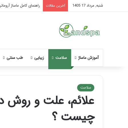
شنبه, مرداد 17 1405
راهنمای کامل ماساژ آروماتر
آخرین مقالات
آموزش ماساژ
سلامت
زیبایی
طب سنتی
سلامت
علائم، علت و روش د
ن
ح
چیست ؟
و
ه
م