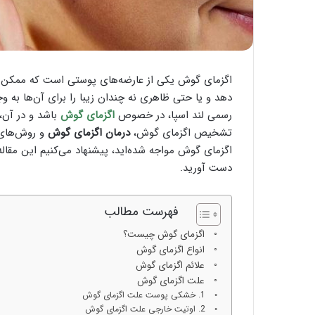
ی
؛
ب
ا
ی
اگزمای گوش یکی از عارضه‌های پوستی است که ممکن است 
د
دهد و یا حتی ظاهری نه چندان زیبا را برای آن‌ها به وج
ه
ا
رسمی لند اسپا، در خصوص
اگزمای گوش
باشد و در آن،
و
تشخیص اگزمای گوش،
درمان اگزمای گوش
و روش‌های 
ن
اگزمای گوش مواجه شده‌اید، پیشنهاد می‌کنیم این مقاله را 
ب
دست آورید.
ا
ی
د
فهرست مطالب
ه
ا
اگزمای گوش چیست؟
ی
انواع اگزمای گوش
آ
علائم اگزمای گوش
ن
علت اگزمای گوش
!
1. خشکی پوست علت اگزمای گوش
2. اوتیت خارجی علت اگزمای گوش