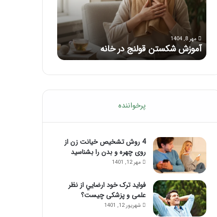
ب
ا
ر
ی
مرداد 6, 1404
مرداد 5, 1404
ا
ک
ماساژ برای بهبود تمرکز ذهنی؛ با این
راهنمای کامل آم
ی
ا
ماساژ حواس‌جمع شوید!
تزریق ژل
ب
م
ه
ل
ب
آ
و
م
د
و
ت
ز
پرخواننده
م
ش
ر
م
ک
ا
ز
4 روش تشخیص خیانت زن از
س
ذ
روی چهره و بدن را بشناسید
ا
ه
ژ
مهر 12, 1401
ن
ل
ی
ب
فواید ترک خود ارضايي از نظر
؛
ب
علمی و پزشکی چیست؟
ب
ع
شهریور 12, 1401
ا
د