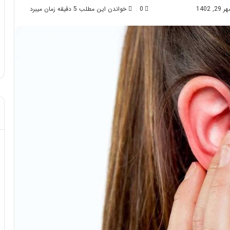
1402
0
خواندن این مطلب 5 دقیقه زمان میبرد
ش
ک
س
د از تزریق چربی؛
ت
مهر 8, 1404
!
آموزش شکستن قولنج در خانه
ن
ق
و
ل
ن
ج
د
ر
خ
ا
ن
ه