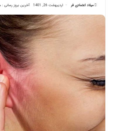
میلاد اعتمادی فر
اردیبهشت 26, 1401
آخرین بروز رسانی : مهر 29, 
ا
س
تیر 28, 1404
ا
نحوه ماساژ صورت بع
ژ
بایدها و نبایدهای آن
ص
و
ر
ت
ب
ع
د
ا
ز
ت
ز
ر
ی
ق
چ
ر
ب