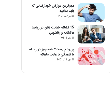
ا
ا
مهم‌ترین عوارض خودارضایی که
ی
ز
باید بدانید
ن
ت
تیر 27, 1401
م
ز
ا
ر
15 نشانه خیانت زنان در روابط
س
ی
عاشقانه و زناشویی
ا
ق
مهر 6, 1401
ژ
ژ
ح
ل
پریود چیست؟ همه چیز در رابطه
و
با قاعدگی یا عادت ماهانه
ا
س‌
مهر 11, 1401
ج
م
ع
ش
و
ی
د
!