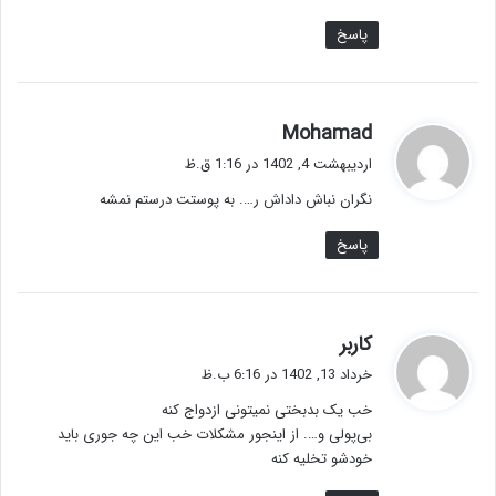
پاسخ
گ
Mohamad
ف
اردیبهشت 4, 1402 در 1:16 ق.ظ
ت
نگران نباش داداش ر…. به پوستت درستم نمشه
:
پاسخ
گ
کاربر
ف
خرداد 13, 1402 در 6:16 ب.ظ
ت
خب یک بدبختی نمیتونی ازدواج کنه
:
بی‌پولی و…. از اینجور مشکلات خب این چه جوری باید
خودشو تخلیه کنه