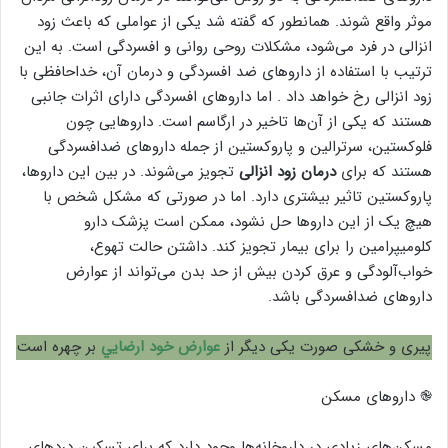
موثر واقع شوند. همانطور که گفته شد یکی از عواملی که باعث زود
انزالی در فرد می‌شود، مشکلات روحی روانی و افسردگی است. به این
ترتیب با استفاده از دارو‌های ضد افسردگی و درمان آن، خداحافظی با
زود انزالی رخ خواهد داد . اما دارو‌های افسردگی دارای اثرات جانبی
هستند که یکی از آن‌ها تاخیر در ارگاسم است. دارو‌هایی چون
فلوکستین، سرترالین و پاروکستین از جمله دارو‌های ضدافسردگی
هستند که برای
درمان زود انزالی
تجویز می‌شوند. در بین این دارو‌ها،
پاروکستین تاثیر بیشتری دارد. اما در صورتی که مشکل شخص با
هیچ یک از این دارو‌ها حل نشود، ممکن است پزشک دارو
کلومیپرامین را برای بیمار تجویز کند. داشتن حالت تهوع،
خواب‌آلودگی و عرق کردن بیش از حد بدن می‌تواند از عوارض
دارو‌های ضدافسردگی باشد.
پیری و خشکی صورت یکی دیگر از
عوارض خود ارضايي
بر چهره است
֎ داروهای مسکن
مسکن‌های زیادی در داروخانه‌ها وجود دارد که برای تسکین درد‌های