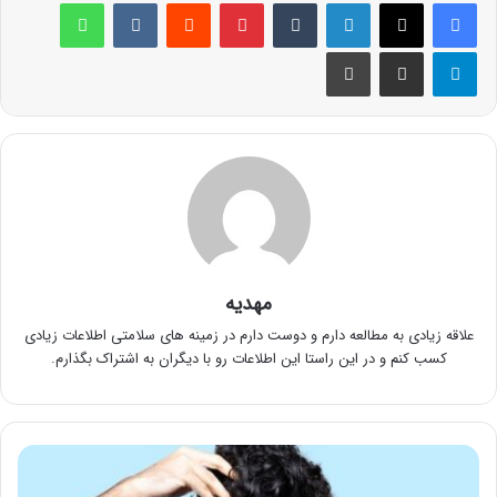
لینکدین
‫تامبلر
پینترست
‫رددیت
‫VKontakte
واتس آپ
تلگرام
اشتراک گذاری از طریق ایمیل
چاپ
مهدیه
علاقه زیادی به مطالعه دارم و دوست دارم در زمینه های سلامتی اطلاعات زیادی
کسب کنم و در این راستا این اطلاعات رو با دیگران به اشتراک بگذارم.
مهم‌ترین
عوارض