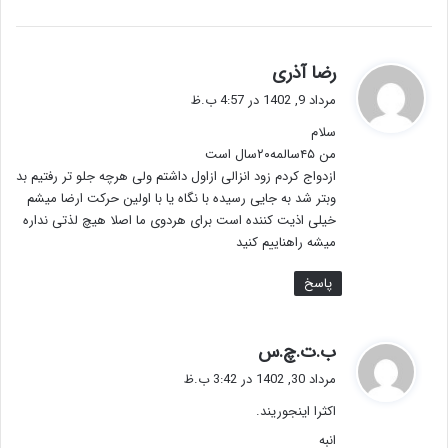
گ
رضا آذری
ف
مرداد 9, 1402 در 4:57 ب.ظ
ت
سلام
:
من ۴۵سالمه۲۰سال است
ازدواج کردم زود انزالی ازاول داشتم ولی هرچه جلو تر رفتیم بد
وبتر شد به جایی رسیده با نگاه یا با اولین حرکت ارضا میشم
خیلی اذیت کننده است برای هردوی ما اصلا هیچ لذتی نداره
میشه راهناییم کنید
پاسخ
گ
ب.ت.چ.س
ف
مرداد 30, 1402 در 3:42 ب.ظ
ت
اکثرا اینجوریند.
:
انبه