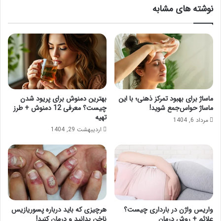
نوشته های مشابه
ماساژ برای بهبود تمرکز ذهنی؛ با این
بهترین دمنوش برای پریود شدن
ماساژ حواس‌جمع شوید!
چیست؟ معرفی 12 دمنوش + طرز
تهیه
مرداد 6, 1404
اردیبهشت 29, 1404
واریس واژن در بارداری چیست؟
هرچیزی که باید درباره پسوریازیس
علائم + روش درمان
ناخن بدانید و درمان کنید!