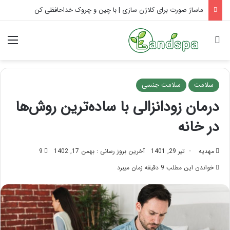
ماساژ کولیک نوزادان: آرامش فوری نوزاد
جستجو برای
منو
سلامت
سلامت جنسی
درمان زودانزالی با ساده‌ترین روش‌ها
در خانه
مهدیه
تیر 29, 1401
آخرین بروز رسانی : بهمن 17, 1402
9
خواندن این مطلب 9 دقیقه زمان میبرد