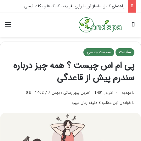
راهنمای کامل ماساژ آروماتراپی؛ فواید، تکنیک‌ها و نکات ایمنی
جستجو برای
منو
سلامت
سلامت جنسی
پی ام اس چیست ؟ همه چیز درباره
سندرم پیش از قاعدگی
مهدیه
آذر 2, 1401
آخرین بروز رسانی : بهمن 17, 1402
0
خواندن این مطلب 8 دقیقه زمان میبرد