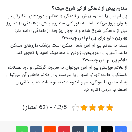
سندرم پیش از قاعدگی از کی شروع میشه؟
پی ام اس یا سندرم پیش از قاعدگی با علائم و دوره‌های متفاوتی در
بانوان بروز می‌کند. اما، به طور کلی سندروم پیش از قاعدگی از ده روز
قبل از قاعدگی شروع شده و تا چهار روز بعد از قاعدگی ادامه دارد.
بهترین دارو برای پی ام اس چیست؟
بسته به علائم پی ام اس شما، ممکن است پزشک داروهای مسکن
مانند آسپرین، ایبوپروفن، ژلوفن یا مفنامیک اسید را تجویز کند.
علائم پی ام اس چیست؟
از علائم فیزیکی پی ام اس می‌توان به سردرد، گرفتگی و درد عضلات،
خستگی، حالت تهوع، اسهال یا یبوست و از علائم عاطفی آن می‌توان
به احساس افسردگی، غم و اندوه شدید، نوسانات شدید خلقی و
اضطراب مزمن اشاره کرد.
4.2/5 - (62 امتیاز)
لینکدین
‫تامبلر
پینترست
‫رددیت
‫VKontakte
واتس آپ