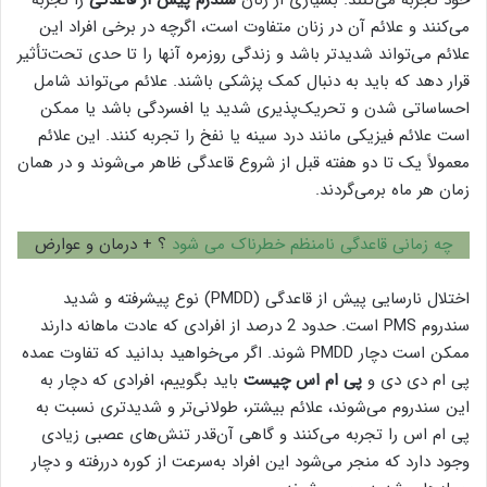
خود تجربه می‌کنند. بسیاری از زنان
سندرم پیش از قاعدگی
را تجربه
می‌کنند و علائم آن در زنان متفاوت است، اگرچه در برخی افراد این
علائم می‌تواند شدیدتر باشد و زندگی روزمره آنها را تا حدی تحت‌تأثیر
قرار دهد که باید به دنبال کمک پزشکی باشند. علائم می‌تواند شامل
احساساتی شدن و تحریک‌پذیری شدید یا افسردگی باشد یا ممکن
است علائم فیزیکی مانند درد سینه یا نفخ را تجربه کنند. این علائم
معمولاً یک تا دو هفته قبل از شروع قاعدگی ظاهر می‌شوند و در همان
زمان هر ماه برمی‌گردند.
چه زمانی قاعدگی نامنظم خطرناک می شود
؟ + درمان و عوارض
اختلال نارسایی پیش از قاعدگی (PMDD) نوع پیشرفته و شدید
سندروم PMS است. حدود 2 درصد از افرادی که عادت ماهانه دارند
ممکن است دچار PMDD شوند. اگر می‌خواهید بدانید که تفاوت عمده
پی ام دی دی و
پی ام اس چیست
باید بگوییم، افرادی که دچار به
این سندروم می‌شوند، علائم بیشتر، طولانی‌تر و شدیدتری نسبت به
پی ام اس را تجربه می‌کنند و گاهی آن‌قدر تنش‌های عصبی زیادی
وجود دارد که منجر می‌شود این افراد به‌سرعت از کوره دررفته و دچار