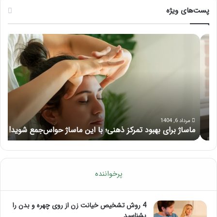
پست‌های ویژه
ماساژ
راه
برای
کام
بهبود
آمو
تمرکز
ماسا
ذهنی؛
لب
با
بعد
این
از
ماساژ
تزر
حواس‌جمع
ژل
مرداد 6, 1404
ماساژ برای بهبود تمرکز ذهنی؛ با این ماساژ حواس‌جمع شوید!
ر
شوید!
پرخواننده
4 روش تشخیص خیانت زن از روی چهره و بدن را
بشناسید