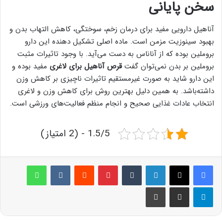
سخن پایانی
آناهیل دارویی مفید برای درمان زخم، سوختگی، کاهش التهاب بدن و
بهبود سینوزیت مزمن است. ماده اصلی تشکیل دهنده این دارو
بروملین بوده که از آناناس به دست می‌آید. با وجود تاثیرات مثبت
بروملین بر بدن نمی‌توان گفت
قرص آناهیل برای لاغری
مفید بوده و
این دارو شاید به صورت غیرمستقیم تاثیرات ناچیزی بر کاهش وزن
داشته‌باشد. به همین دلیل بهترین روش برای کاهش وزن و لاغری
انتخاب عادات غذایی صحیح و انجام منظم فعالیت‌های ورزشی است.
1.5/5 - (2 امتیاز)
لینکدین
‫تامبلر
پینترست
‫رددیت
‫VKontakte
واتس آپ
تلگرام
اشتراک گذاری از طریق ایمیل
چاپ