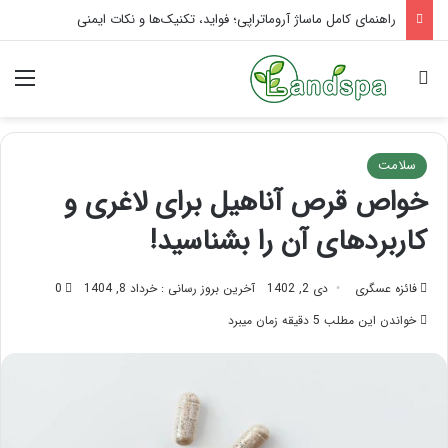
تاثیر ماساژ بر افسردگی؛ با ماساژ درمانی افسردگی را درمان کنید!
جستجو برای
منو
سلامت
خواص قرص آناهیل برای لاغری و
کاربردهای آن را بشناسید!
فائزه عسگری
دی 2, 1402
آخرین بروز رسانی : خرداد 8, 1404
0
خواندن این مطلب 5 دقیقه زمان میبرد