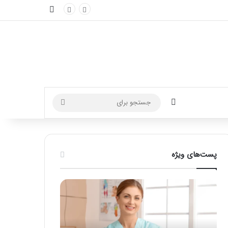
نوارکناری
تغییر پوسته
جستجو
برای
پست‌های ویژه
نحوه
آموزش
ماساژ
شکستن
صورت
قولنج
بعد
در
از
خانه