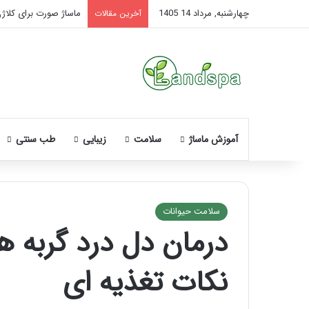
چهارشنبه, مرداد 14 1405
ماساژ صورت برای کلاژ
آخرین مقالات
آموزش ماساژ
سلامت
زیبایی
طب سنتی
سلامت حیوانات
درمان دل درد گربه ها
ساژ
راهنمای
ای
کامل
نکات تغذیه ای
بود
آموزش
رکز
ماساژ
نی؛
لب