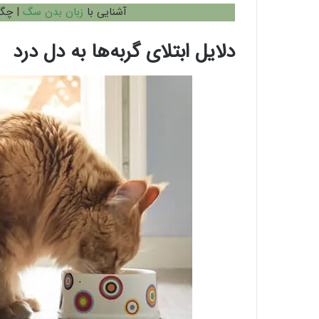
آشنایی با
زبان بدن سگ
| چگون
دلایل ابتلای گربه‌ها به دل درد