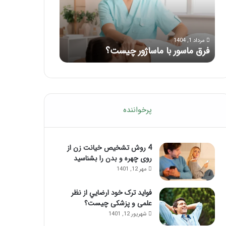
تزریق
چربی؛
تیر 28, 1404
بایدها
نحوه ماساژ صورت بعد از تزریق چربی؛
و
مهر 8, 1404
بایدها و نبایدهای آن!
آموزش شکستن ق
نبایدهای
آن!
پرخواننده
4 روش تشخیص خیانت زن از
روی چهره و بدن را بشناسید
مهر 12, 1401
فواید ترک خود ارضايي از نظر
علمی و پزشکی چیست؟
شهریور 12, 1401