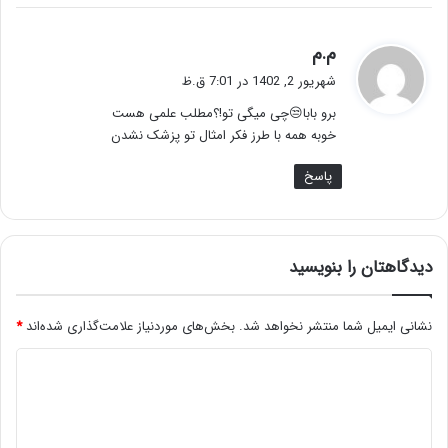
گ
م.م
ف
شهریور 2, 1402 در 7:01 ق.ظ
ت
برو بابا😒چی میگی تو!؟مطلب علمی هست
:
خوبه همه با طرز فکر امثال تو پزشک نشدن
پاسخ
دیدگاهتان را بنویسید
نشانی ایمیل شما منتشر نخواهد شد.
بخش‌های موردنیاز علامت‌گذاری شده‌اند
*
د
ی
د