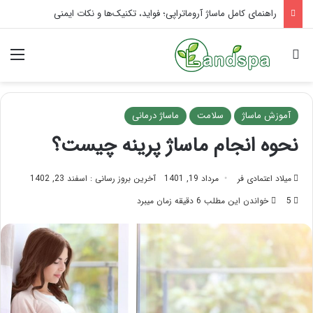
تاثیر ماساژ بر افسردگی؛ با ماساژ درمانی افسردگی را درمان کنید!
جستجو برای
منو
آموزش ماساژ
سلامت
ماساژ درمانی
نحوه انجام ماساژ پرینه چیست؟
میلاد اعتمادی فر
مرداد 19, 1401
آخرین بروز رسانی : اسفند 23, 1402
5
خواندن این مطلب 6 دقیقه زمان میبرد