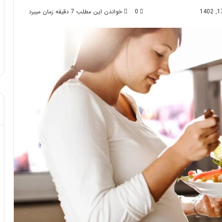
0
خواندن این مطلب 7 دقیقه زمان میبرد
د از تزریق چربی؛
مهر 8, 1404
!
آموزش شکستن قولنج در خانه