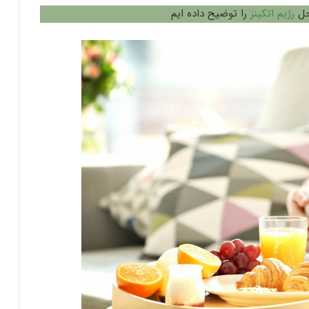
حل
رژیم اتکینز
را توضیح داده ایم