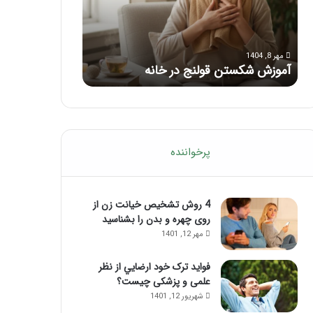
با
بعد
این
از
مرداد 6, 1404
مرداد 5, 1404
ماساژ
تزریق
ماساژ برای بهبود تمرکز ذهنی؛ با این
راهنمای کامل آم
حواس‌جمع
ژل
ماساژ حواس‌جمع شوید!
تزریق ژل
شوید!
پرخواننده
4 روش تشخیص خیانت زن از
روی چهره و بدن را بشناسید
مهر 12, 1401
فواید ترک خود ارضايي از نظر
علمی و پزشکی چیست؟
شهریور 12, 1401