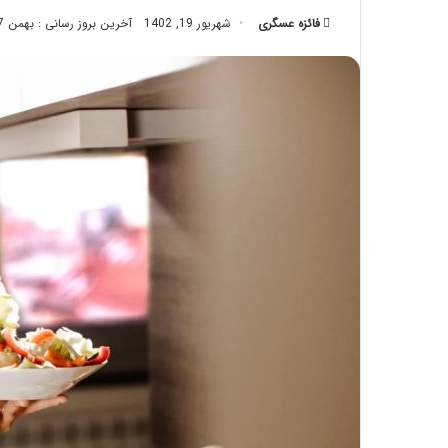
تزریق
فائزه عسگری
شهریور 19, 1402
آخرین بروز رسانی : بهمن 17, 1402
چربی؛
تیر 28, 1404
بایدها
نحوه ماساژ صورت بع
و
بایدها و نبایدهای آن
نبایدهای
آن!