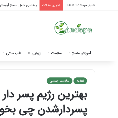
شنبه, مرداد 17 1405
راهنمای کامل ماساژ آروماتر
آخرین مقالات
آموزش ماساژ
سلامت
زیبایی
طب سنتی
تغذیه
سلامت جنسی
بهترین رژیم پسر دار
نحوه
ماساژ
پسردارشدن چی بخور
صورت
بعد
از