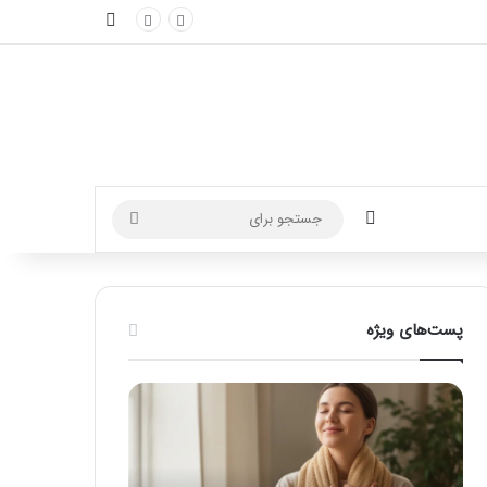
نوارکناری
تغییر پوسته
جستجو
برای
پست‌های ویژه
ماساژ
راهنمای
برای
کامل
بهبود
آموزش
تمرکز
ماساژ
ذهنی؛
لب