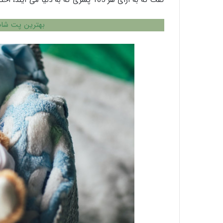
گفت که به ازای هر 105 پسری که به دنیا می آیند، احتمال دارد که 100 دختر متولد شود.
بهترین پت شاپ