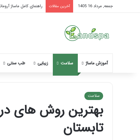
جمعه, مرداد 16 1405
راهنمای کامل ماساژ آروماتر
آخرین مقالات
آموزش ماساژ
سلامت
زیبایی
طب سنتی
سلامت
بهترین روش های درم
نحوه
ماساژ
تابستان
صورت
بعد
از