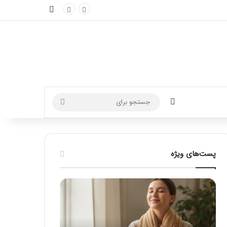
نوارکناری
تغییر پوسته
جستجو
برای
پست‌های ویژه
ماساژ
راهنمای
برای
کامل
بهبود
آموزش
تمرکز
ماساژ
ذهنی؛
لب