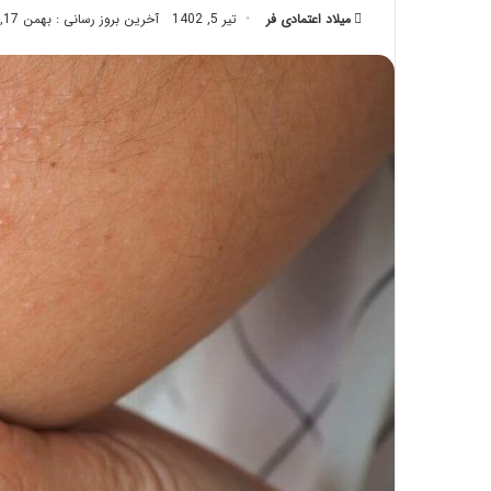
میلاد اعتمادی فر
تیر 5, 1402
تزریق
آخرین بروز رسانی : بهمن 17, 1402
چربی؛
تیر 28, 1404
بایدها
نحوه ماساژ صورت بع
و
بایدها و نبایدهای آن
نبایدهای
آن!