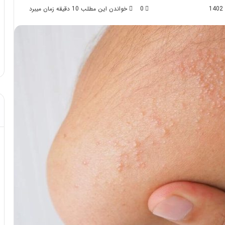
0
خواندن این مطلب 10 دقیقه زمان میبرد
د از تزریق چربی؛
مهر 8, 1404
!
آموزش شکستن قولنج در خانه