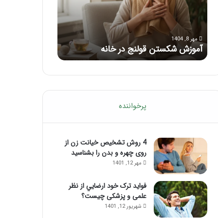
با
بعد
این
از
مرداد 6, 1404
مرداد 5, 1404
ماساژ
تزریق
ماساژ برای بهبود تمرکز ذهنی؛ با این
راهنمای کامل آم
حواس‌جمع
ژل
ماساژ حواس‌جمع شوید!
تزریق ژل
شوید!
پرخواننده
4 روش تشخیص خیانت زن از
روی چهره و بدن را بشناسید
مهر 12, 1401
فواید ترک خود ارضايي از نظر
علمی و پزشکی چیست؟
شهریور 12, 1401