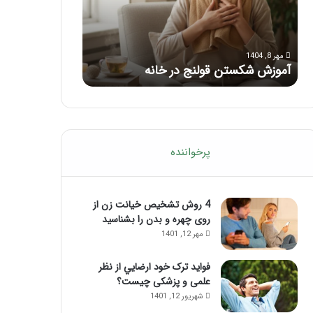
با
بعد
این
از
مرداد 6, 1404
مرداد 5, 1404
ماساژ
تزریق
ماساژ برای بهبود تمرکز ذهنی؛ با این
راهنمای کامل آ
حواس‌جمع
ژل
ماساژ حواس‌جمع شوید!
تزریق ژل
شوید!
پرخواننده
4 روش تشخیص خیانت زن از
روی چهره و بدن را بشناسید
مهر 12, 1401
فواید ترک خود ارضايي از نظر
علمی و پزشکی چیست؟
شهریور 12, 1401