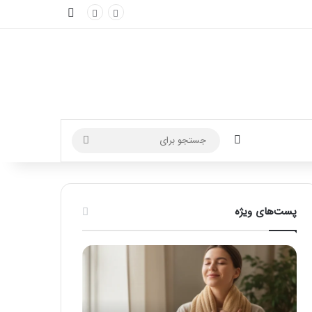
نوارکناری
تغییر پوسته
جستجو
برای
پست‌های ویژه
ماساژ
راهنمای
برای
کامل
بهبود
آموزش
تمرکز
ماساژ
ذهنی؛
لب