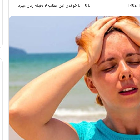
0
خواندن این مطلب 9 دقیقه زمان میبرد
د از تزریق چربی؛
مهر 8, 1404
ن!
آموزش شکستن قولنج در خانه