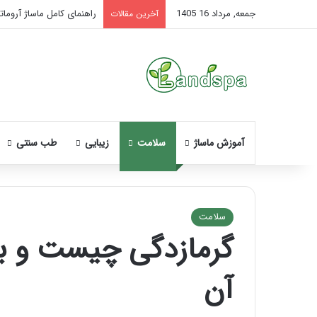
جمعه, مرداد 16 1405
راهنمای کامل ماساژ آروماتر
آخرین مقالات
آموزش ماساژ
سلامت
زیبایی
طب سنتی
سلامت
گرمازدگی چیست و ب
نحوه
ماساژ
آن
صورت
بعد
از