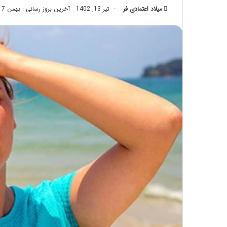
میلاد اعتمادی فر
تیر 13, 1402
تزریق
آخرین بروز رسانی : بهمن 17, 1402
چربی؛
تیر 28, 1404
بایدها
نحوه ماساژ صورت بع
و
بایدها و نبایدهای آ
نبایدهای
آن!