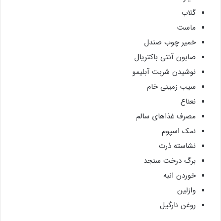
گلاب
ماست
خمیر چوب صندل
صابون آنتی باکتریال
نوشیدن شربت آبلیمو
سیب زمینی خام
نعناع
مصرف غذاهای سالم
نمک اسپوم
نشاسته ذرت
برگ درخت سنجد
خوردن انبه
وازلین
روغن نارگیل