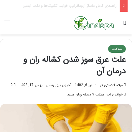
تاثیر ماساژ بر افسردگی؛ با ماساژ درمانی افسردگی را درمان کنید!
جستجو برای
منو
سلامت
علت عرق سوز شدن کشاله ران و
درمان آن
میلاد اعتمادی فر
تیر 6, 1402
آخرین بروز رسانی : بهمن 17, 1402
0
خواندن این مطلب 9 دقیقه زمان میبرد