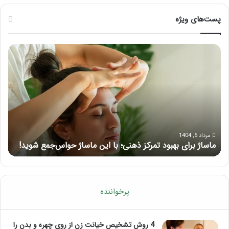
پست‌های ویژه
ماساژ
راه
برای
کام
بهبود
آمو
تمرکز
ماسا
ذهنی؛
لب
با
بعد
این
از
ماساژ
تزر
حواس‌جمع
ژل
مرداد 6, 1404
ماساژ برای بهبود تمرکز ذهنی؛ با این ماساژ حواس‌جمع شوید!
ر
شوید!
پرخواننده
4 روش تشخیص خیانت زن از روی چهره و بدن را