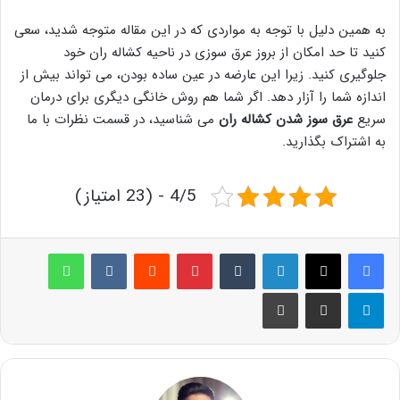
به همین دلیل با توجه به مواردی که در این مقاله متوجه شدید، سعی
کنید تا حد امکان از بروز عرق سوزی در ناحیه کشاله ران خود
جلوگیری کنید. زیرا این عارضه در عین ساده بودن، می تواند بیش از
اندازه شما را آزار دهد. اگر شما هم روش خانگی دیگری برای درمان
سریع
عرق سوز شدن کشاله ران
می شناسید، در قسمت نظرات با ما
به اشتراک بگذارید.
4/5 - (23 امتیاز)
لینکدین
‫تامبلر
پینترست
‫رددیت
‫VKontakte
واتس آپ
تلگرام
اشتراک گذاری از طریق ایمیل
چاپ