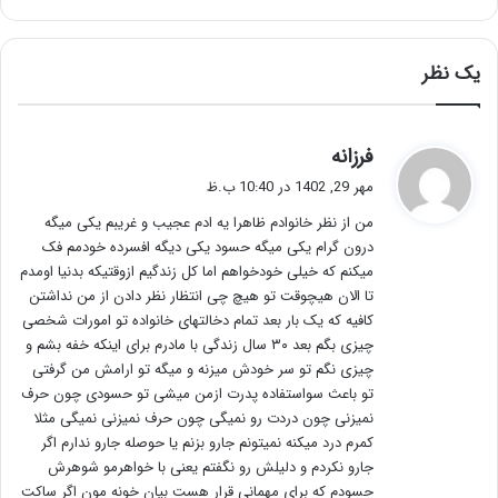
یک نظر
گ
فرزانه
ف
مهر 29, 1402 در 10:40 ب.ظ
ت
من از نظر خانوادم ظاهرا یه ادم عجیب و غریبم یکی میگه
:
درون گرام یکی میگه حسود یکی دیگه افسرده خودمم فک
میکنم که خیلی خودخواهم اما کل زندگیم ازوقتیکه بدنیا اومدم
تا الان هیچوقت تو هیچ چی انتظار نظر دادن از من نداشتن
کافیه که یک بار بعد تمام دخالتهای خانواده تو امورات شخصی
چیزی بگم بعد ۳۰ سال زندگی با مادرم برای اینکه خفه بشم و
چیزی نگم تو سر خودش میزنه و میگه تو ارامش من گرفتی
تو باعث سواستفاده پدرت ازمن میشی تو حسودی چون حرف
نمیزنی چون دردت رو نمیگی چون حرف نمیزنی نمیگی مثلا
کمرم درد میکنه نمیتونم جارو بزنم یا حوصله جارو ندارم اگر
جارو نکردم و دلیلش رو نگفتم یعنی با خواهرمو شوهرش
حسودم که برای مهمانی قرار هست بیان خونه مون اگر ساکت