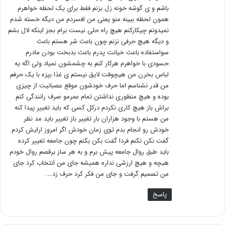
باشم و ی گوشه خونه زل بزنم فقط برای یک لحظه خواهرم
همون لحظه ببینه منو یعنی من افسردم من دیگه خسته شدم
نمیدونم چیکارکنم هیچ راه حلی نیست برام بجز اینکه لال بشم
و دیگه هیچ حرفی نزنم چون باعث شر هستم باعث
سواستفاده باعث خیانت پدرم باعث بدبخت بودن مادرم
حسودی با خواهرم هرکار کنم به چشمشون نمیاد ولی اگه یه
لباس بخرن من هیچوقت لایق نیستم ی غذا بپزه با یک حرفم
من قدر نشناسم اما حرف خودشون موقع عصبانیت از چیزی
بوده و هیچ منظوری نداشتن تمام عمرمو صرف رانندگی کنم
براش باز هیچ کاری نکردم درکل کسی که باید تغییر پیدا کنه
من هستم با وجود هزاران بار تغییر باز تغییر باید مد نظر
خودش رو انجام بدم توی زمان خودش اگر امروز ارایش کردم
گفت نکن نکنم فردا گفت بکن بکنم چون جامعه تغییر کرده
باید طبق روال جامعه پیش برم و به هر ساز برقصم روال خودم
هیچه و هیچ ارزشی نداره همیشه جای من انتخاب کرد جای
من تصمیم گرفت و جای من فکر کرد حرف زد….
پاسخ