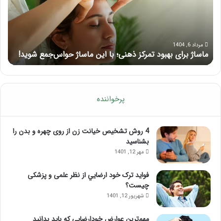
لب
بعد
از
تزریق
ژل
مرداد 5, 1404
د تمرکز ذهنی؛ با این ماساژ حواس‌جمع شوید!
راهنمای کامل آموزش 
پرخواننده
4 روش تشخیص خیانت زن از روی چهره و بدن را
بشناسید
مهر 12, 1401
فواید ترک خود ارضايي از نظر علمی و پزشکی
چیست؟
شهریور 12, 1401
مهم‌ترین عوارض خودارضایی که باید بدانید