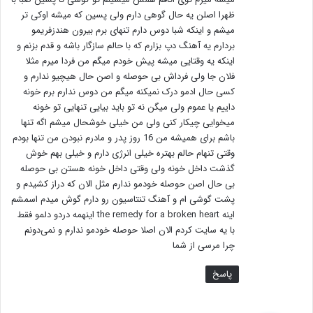
ظهرا اصلن یه حال گوهی دارم ولی پسین که میشه اوکی تر
میشم و اینکه شبا دوس دارم تنهای برم بیرون هندزفریمو
بردارم یه آهنگ دپ بزارم که با حالم سازگار باشه و قدم بزنم و
اینکه یه وقتایی میشه پیش خودم میگم من فردا میرم مثلا
فلان جا ولی فرداش بی حوصله و اصن حال هیچیو ندارم و
کسی حال ادمو درک نمیکنه میگم من دوس ندارم برم خونه
داییم یا عموم ولی میگن نه تو باید بیایی تنهایی تو خونه
میخوایی چیکار کنی ولی من خیلی خوشحال میشم اگه تنها
باشم برای همیشه من 16 روز پدر و مادرم نبودن من تنها بودم
وقتی تنهام حالم بهتره خیلی انرژی دارم و خیلی بهم خوش
گذشت داخل خونه ولی وقتی داخل خونه هستن بی حوصله
بی حال اصن حوصله خودمو ندارم مثل الان که دراز کشیدم و
پشت گوشی ام و آهنگ تنتاسیون رو دارم گوش میدم اسمشم
اینه the remedy for a broken heart اینهمه دردو دلمو فقط
با یه سایت کردم الان اصلا حوصله خودمو ندارم و نمی‌دونم
چرا مرسی از شما
پاسخ