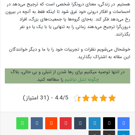
هستیم. در زندگی، معنای درونگرا شخصی است که ترجیح می‌دهد در
احساسات و افکار درونی خود غرق شود تا اینکه فقط به آنچه در بیرون
رخ می‌دهد فکر کند. به‌جای گروه‌ها یا جمعیت‌های بزرگ، افراد
درون‌گرا ترجیح می‌دهند زمانی را به تنهایی یا با یک یا دو نفر
بگذرانند.
خوشحال می‌شویم نظرات و تجربیات خود را با ما و دیگر خوانندگان
این مقاله به اشتراک بگذارید.
در انتها توصیه میکنیم برای رها شدن از تنبلی و بی حالی، بلاگ
چگونه تنبل نباشیم
را مطالعه کنید.
4.4/5 - (31 امتیاز)
لینکدین
‫تامبلر
پینترست
‫رددیت
‫VKontakte
واتس آپ
تلگرام
اشتراک گذاری از طریق ایمیل
چاپ