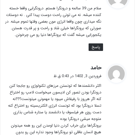
ت
سلام من 39 سالمه و درونگرا هستم. درونگرایی واقعا خسته
:
کننده میشه. نه می تونی راحت دوست پیدا کنی . نه دوستات
نگه میداری چون واقعا انرژی مون بعضی وقتها تموم میشه. در
صورتی که برونگراها خیلی شاد و راحت و پر قدرت هستن.
یکجورایی میشه گفت که برونگراها دنیا رو می چرخونن.
پاسخ
گ
حامد
ف
فروردین 3, 1402 در 0:43 ق.ظ
ت
اکثر دانشمندها که تونستن مرزهای تکنولوژی رو جابجا کنن
:
درونگرا بودن تصور کن ادیسون میخواست لامپ رو اختراع
کنه اگر هرروز با رفیقاش میبود یا مهمونی میتونست؟؟؟نه
تسلا درونگرا بود که تونست انرژی الکتریسیته رو اختراع کنه
دست روی هر فیلسوف یا دانشمند یا ستاره شناس بذاری
متوجه میشی درونگرا بوده
برونگراها برای خراب کردن دنیا اومدن این رو همه میدونن
هیچ انسان عاقلی تو برونگراها وجود نداره این رو بدون