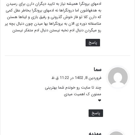
ادمهای برونگرا همیشه نیاز به تایید دیگران دارن برای رسیدن
به هدفهاشون اما درونگراها نه ادمهای برونگرا بخاطر عقل کمی
که دارن کلا تو فاز خوش گذرونی و رفیق بازی و ایناها هستن
متاسفانه دوره ی الان به برونگراها بها میدن چون دنبال بچه پر
رو میگردن دنبال ادم نخبه نیستن دنبال ادم متفکر نیستن
پاسخ
گ
سما
ف
فروردین 8, 1402 در 11:22 ق.ظ
ت
چند تا سایت رو خوندم شما بهترینی
:
ممنون ک اهمیت میدی
❤
پاسخ
گ
مهدیه