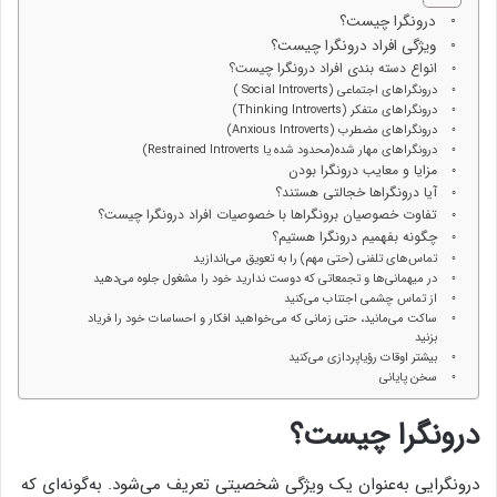
درونگرا چیست؟
ویژگی افراد درونگرا چیست؟
انواع دسته بندی افراد درونگرا چیست؟
درونگراهای اجتماعی (Social Introverts )
درونگراهای متفکر (Thinking Introverts)
درونگراهای مضطرب (Anxious Introverts)
درونگراهای مهار شده(محدود شده یا Restrained Introverts)
مزایا و معایب درونگرا بودن
آیا درونگراها خجالتی هستند؟
تفاوت خصوصیان برونگراها با خصوصیات افراد درونگرا چیست؟
چگونه بفهمیم درونگرا هستیم؟
تماس‌های تلفنی (حتی مهم) را به تعویق می‌اندازید
در میهمانی‌ها و تجمعاتی که دوست ندارید خود را مشغول جلوه می‌دهید
از تماس چشمی اجتناب می‌کنید
ساکت می‌مانید، حتی زمانی که می‌خواهید افکار و احساسات خود را فریاد
بزنید
بیشتر اوقات رؤیاپردازی می‌کنید
سخن پایانی
درونگرا چیست؟
درونگرایی به‌عنوان یک ویژگی شخصیتی تعریف می‌شود. به‌گونه‌ای که