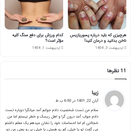
هرچیزی که باید درباره پسوریازیس
کدام ورزش برای دفع سنگ کلیه
ناخن بدانید و درمان کنید!
مؤثر است؟
اردیبهشت 3, 1404
اردیبهشت 1, 1404
‫11 نظرها
گ
زیبا
ف
آبان 22, 1401 در 6:50 ب.ظ
ت
سلام من تست شخصیت دادم جوابم آمد میانگرا دوباره تست
:
دادم جواب آمد درون گرا و اهل ریسک و خطر نیستم اما من
خجالتی ام اما احساسات خود را نشان میدهم یک معلم داشتم
می گفت تو یا خیلی کم رو هستی یا خیلی پر رو یعنی من دو