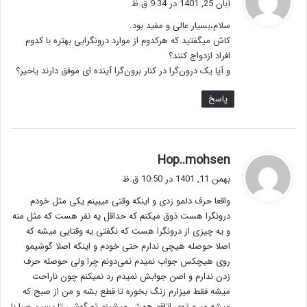
آبان 25, 1401 در 9:34 ق.ظ
ت
سلام،بسیار عالی و مفید بود.
:
کاش میگفتید که هرکدوم از موارد درونگرایی بهتره با کدوم
افراد ازدواج کنند؟
و آیا یک درون‌گرا در کنار برون‌گرا آینده ای موفق دارند یاخیر؟
پاسخ
گ
Hop..mohsen
ف
بهمن 11, 1401 در 10:50 ق.ظ
ت
واقعا حرف دلمو زدی و اینکه وقتی میبینم یکی مثل خودم
:
درونگرا هست ذوق میکنم که حداقل یه نفر هست که مثل منه
و یه چیزی از درونگرا هست که نگفتی یه وقتایی میشه که
اصلا حوصله هیچی ندارم حتی خودم و اینکه اصلا گوشیمو
روی هیچکس جواب نمیدم نمی‌دونم چرا ولی حوصله حرف
زدن ندارم و اصن جوابش نمیدم رد نمیکنم چون ناراحت
میشه فقط میزارم زنگ بخوره تا قطع بشه و من از صبح که
میشه میرم توی اتاقم همش میشینم تو گوشی تا پسین صبا با