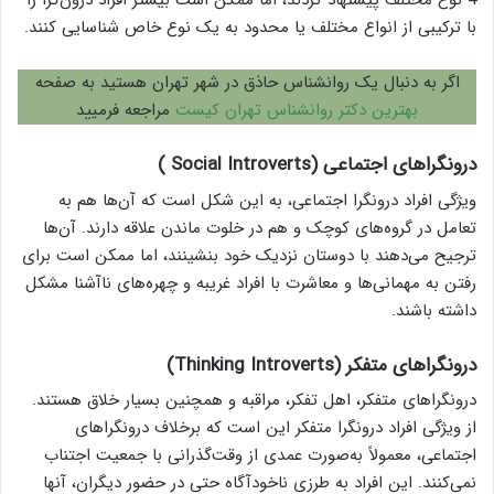
4 نوع مختلف پیشنهاد کردند، اما ممکن است بیشتر افراد درون‌گرا را
با ترکیبی از انواع مختلف یا محدود به یک نوع خاص شناسایی کنند.
اگر به دنبال یک روانشناس حاذق در شهر تهران هستید به صفحه
بهترین دکتر روانشناس تهران کیست
مراجعه فرمیید
درونگراهای اجتماعی (Social Introverts )
ویژگی افراد درونگرا اجتماعی، به این شکل است که آن‌ها هم به
تعامل در گروه‌های کوچک و هم در خلوت ماندن علاقه دارند. آن‌ها
ترجیح می‌دهند با دوستان نزدیک خود بنشینند، اما ممکن است برای
رفتن به مهمانی‌ها و معاشرت با افراد غریبه و چهره‌های ناآشنا مشکل
داشته باشند.
درونگراهای متفکر (Thinking Introverts)
درونگراهای متفکر، اهل تفکر، مراقبه و همچنین بسیار خلاق هستند.
از ویژگی افراد درونگرا متفکر این است که برخلاف درونگراهای
اجتماعی، معمولاً به‌صورت عمدی از وقت‌گذرانی با جمعیت اجتناب
نمی‌کنند. این افراد به طرزی ناخودآگاه حتی در حضور دیگران، آنها