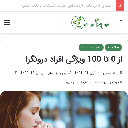
تاثیر ماساژ بر افسردگی؛ با ماساژ درمانی افسردگی را درمان کنید!
جستجو برای
منو
سلامت
سلامت روان
از 0 تا 100 ویژگی افراد درونگرا
عارفه نجمی
آبان 21, 1401
آخرین بروز رسانی : بهمن 17, 1402
11
خواندن این مطلب 8 دقیقه زمان میبرد