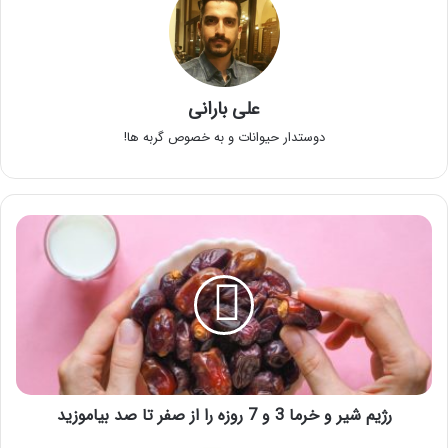
علی بارانی
دوستدار حیوانات و به خصوص گربه ها!
رژیم
شیر
و
خرما
3
و
7
روزه
را
از
رژیم شیر و خرما 3 و 7 روزه را از صفر تا صد بیاموزید
صفر