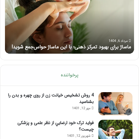
بهبود
آمو
تمرکز
ماسا
ذهنی؛
لب
با
بعد
این
از
ماساژ
تزر
حواس‌جمع
ژل
مرداد 6, 1404
ماساژ برای بهبود تمرکز ذهنی؛ با این ماساژ حواس‌جمع شوید!
ر
شوید!
پرخواننده
4 روش تشخیص خیانت زن از روی چهره و بدن را
بشناسید
مهر 12, 1401
فواید ترک خود ارضايي از نظر علمی و پزشکی
چیست؟
شهریور 12, 1401