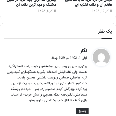
علائم آن و نکات تغذیه ای
مختلف و مهم ترین نکات آن
آذر 13, 1402
آذر 6, 1402
یک نظر
گ
نگار
ف
آبان 1, 1402 در 1:29 ق.ظ
ت
بهترین حیوان روی زمین وهمنشین خوب واسه انسانهاگربه
:
هست.ولی لطفاقبلش اطلاعات بگیریدبعدنگهداری کنید.چون
گربه هاخیلی حساس ودوست داشتنی هستن واذیت
کردنشون تاوان بدی داره وپاشومیخورید.من یک نژاد یوز
پیداکردم وبزرگش کردم صدمیلیاردم بدن. نمیدمش.بسکه
میخامش.انگاربچمه دیگه.همچی واسش خریدم از اسباب
بازی گرفته تا اتاق خاب وغذاهای مقوی وخوب.
پاسخ