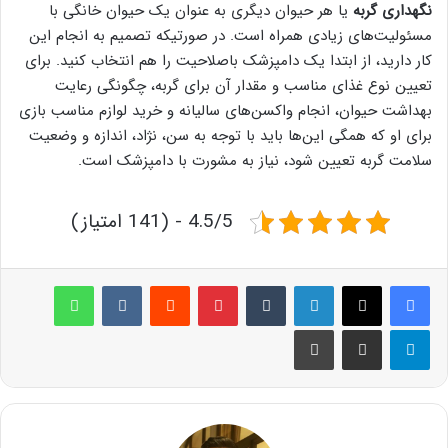
نگهداری گربه
یا هر حیوان دیگری به عنوان یک حیوان خانگی با
مسئولیت‌های زیادی همراه است. در صورتیکه تصمیم به انجام این
کار دارید، از ابتدا یک دامپزشک باصلاحیت را هم انتخاب کنید. برای
تعیین نوع غذای مناسب و مقدار آن برای گربه، چگونگی رعایت
بهداشت حیوان، انجام واکسن‌های سالیانه و خرید لوازم مناسب بازی
برای او که همگی این‌ها باید با توجه به سن، نژاد، اندازه و وضعیت
سلامت گربه تعیین شود، نیاز به مشورت با دامپزشک است.
4.5/5 - (141 امتیاز)
لینکدین
‫تامبلر
پینترست
‫رددیت
‫VKontakte
واتس آپ
تلگرام
اشتراک گذاری از طریق ایمیل
چاپ