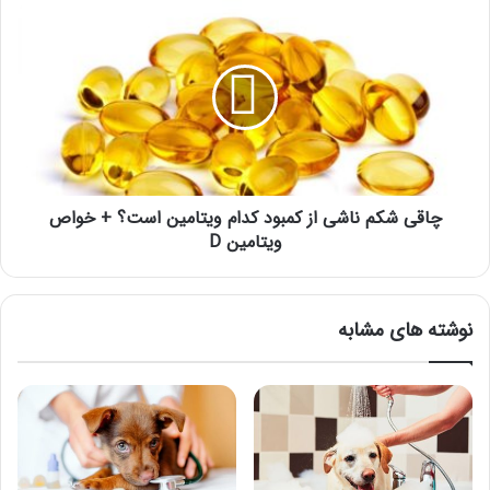
تا
چاقی
صد
شکم
بیاموزید
ناشی
از
کمبود
کدام
ویتامین
است؟
+
خواص
چاقی شکم ناشی از کمبود کدام ویتامین است؟ + خواص
ویتامین
ویتامین D
D
نوشته های مشابه