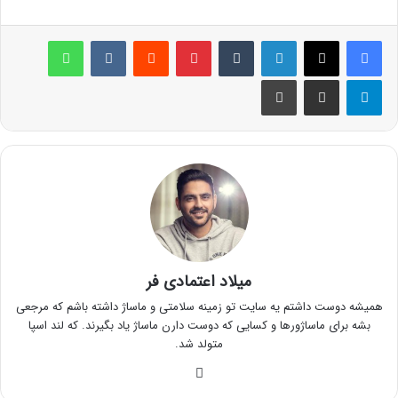
لینکدین
‫تامبلر
پینترست
‫رددیت
‫VKontakte
واتس آپ
تلگرام
اشتراک گذاری از طریق ایمیل
چاپ
میلاد اعتمادی فر
همیشه دوست داشتم یه سایت تو زمینه سلامتی و ماساژ داشته باشم که مرجعی
بشه برای ماساژورها و کسایی که دوست دارن ماساژ یاد بگیرند. که لند اسپا
متولد شد.
وبسایت