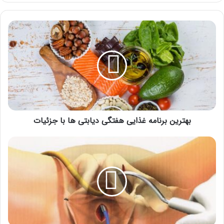
بهترین
برنامه
غذایی
هفتگی
دیابتی
ها
با
جزئیات
بهترین برنامه غذایی هفتگی دیابتی ها با جزئیات
لابیاپلاستی
چیست
|
مزایا
و
معایب
جراحی
زیبایی