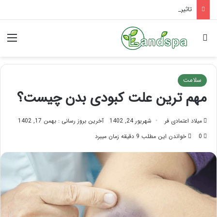
تاثیر ماساژ بر افسردگی؛ با ماساژ درمانی افسردگی را درمان کنید!
جستجو برای
منو
سلامت
مهم ترین علت کبودی بدن چیست؟
میلاد اعتمادی فر
شهریور 24, 1402
آخرین بروز رسانی : بهمن 17, 1402
0
خواندن این مطلب 9 دقیقه زمان میبرد