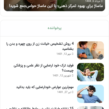
حواس‌جمع
ژل
مرداد 6, 1404
ماساژ برای بهبود تمرکز ذهنی؛ با این ماساژ حواس‌جمع شوید!
ر
شوید!
پرخواننده
4 روش تشخیص خیانت زن از روی چهره و بدن را
بشناسید
مهر 12, 1401
فواید ترک خود ارضايي از نظر علمی و پزشکی
چیست؟
شهریور 12, 1401
مهم‌ترین عوارض خودارضایی که باید بدانید
تیر 27, 1401
15 نشانه خیانت زنان در روابط عاشقانه و زناشویی