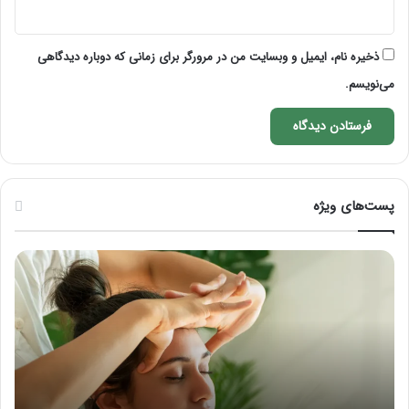
ذخیره نام، ایمیل و وبسایت من در مرورگر برای زمانی که دوباره دیدگاهی
می‌نویسم.
پست‌های ویژه
ماساژ
راه
برای
کام
بهبود
آمو
تمرکز
ماسا
ذهنی؛
لب
با
بعد
این
از
ماساژ
تزر