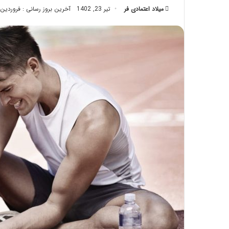
میلاد اعتمادی فر
تیر 23, 1402
تزریق
آخرین بروز رسانی : فروردین 29, 1403
چربی؛
تیر 28, 1404
بایدها
نحوه ماساژ صورت بع
و
بایدها و نبایدهای آن
نبایدهای
آن!