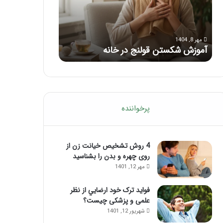
با
بعد
این
از
مرداد 6, 1404
مرداد 5, 1404
ماساژ
تزریق
ماساژ برای بهبود تمرکز ذهنی؛ با این
راهنمای کامل آم
حواس‌جمع
ژل
ماساژ حواس‌جمع شوید!
تزریق ژل
شوید!
پرخواننده
4 روش تشخیص خیانت زن از
روی چهره و بدن را بشناسید
مهر 12, 1401
فواید ترک خود ارضايي از نظر
علمی و پزشکی چیست؟
شهریور 12, 1401