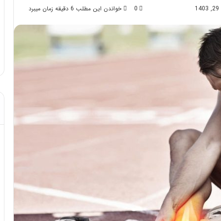
0
خواندن این مطلب 6 دقیقه زمان میبرد
د از تزریق چربی؛
مهر 8, 1404
!
آموزش شکستن قولنج در خانه