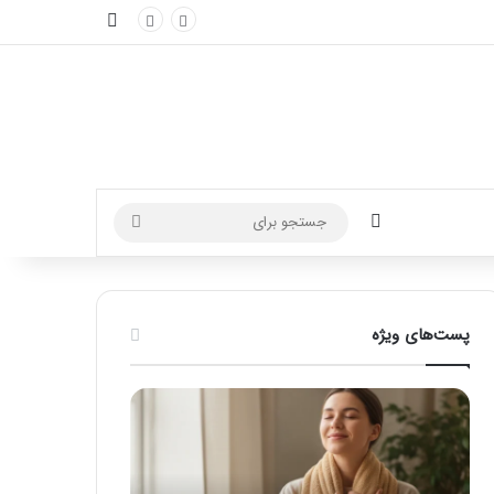
نوارکناری
تغییر پوسته
جستجو
برای
پست‌های ویژه
ماساژ
راهنمای
برای
کامل
بهبود
آموزش
تمرکز
ماساژ
ذهنی؛
لب