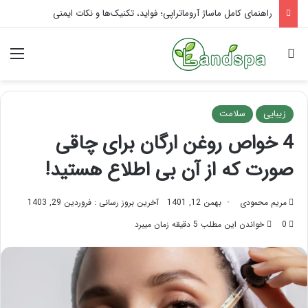
تاثیر ماساژ بر افسردگی؛ با ماساژ درمانی افسردگی را درمان کنید!
جستجو برای
منو
زیبایی
سلامت
4 خواص روغن ارگان برای چاقی
صورت که از آن بی اطلاع هستید!
مریم محمودی
بهمن 12, 1401
آخرین بروز رسانی : فروردین 29, 1403
0
خواندن این مطلب 5 دقیقه زمان میبرد