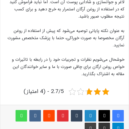
لاغر و جوانسازی و شادابی پوست آن است. اما نباید فراموش کنید
که در استفاده از روغن آرگان استمرار به خرج دهید و برای کسب
نتیجه مطلوب صبور باشید.
به عنوان نکته پایانی توصیه می‌شود که پیش از استفاده از روغن
آرگان مخصوصا به صورت خوراکی، حتما با پزشک متخصص مشورت
نمایید.
خوشحال می‌شویم نظرات و تجربیات خود را در رابطه با تاثیرات و
خواص روغن ارگان برای چاقی صورت با ما و سایر خوانندگان این
مقاله به اشتراک بگذارید.
2.7/5 - (4 امتیاز)
لینکدین
‫تامبلر
پینترست
‫رددیت
‫VKontakte
واتس آپ
تلگرام
اشتراک گذاری از طریق ایمیل
چاپ