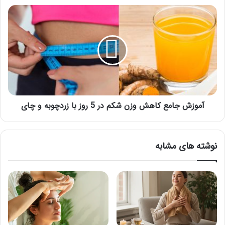
هستید!
آموزش
جامع
کاهش
وزن
شکم
در
5
روز
با
زردچوبه
آموزش جامع کاهش وزن شکم در 5 روز با زردچوبه و چای
و
چای
نوشته های مشابه