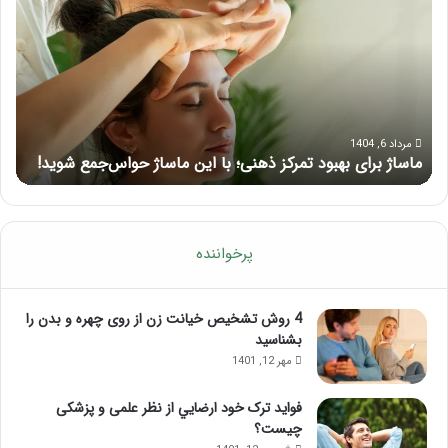
بهبود
آمو
تمرکز
ماسا
ذهنی؛
لب
با
بعد
این
از
ماساژ
تزر
حواس‌جمع
ژل
مرداد 6, 1404
ماساژ برای بهبود تمرکز ذهنی؛ با این ماساژ حواس‌جمع شوید!
ر
شوید!
پرخواننده
4 روش تشخیص خیانت زن از روی چهره و بدن را
بشناسید
مهر 12, 1401
فواید ترک خود ارضايي از نظر علمی و پزشکی
چیست؟