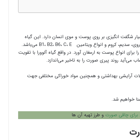
یار شگفت انگیزی بر روی پوست و موی انسان دارد. این گیاه
حاوی مقادیر زیادی اسید فولیک، کلیسم، مس، منیزیم، روی، سدیم، کروم و انواع ویتامین B1، B2، B6، C، E می‌باشد.
 برای انواع پوست به ارمغان آورد. در واقع گیاه آلوورا با تقویت
می‌آید روند پیری صورت را به تاخیر می‌اندازد.
ولات آرایشی بهداشتی و همچنین مواد خوراکی مختلفی جهت
نا خواهیم شد.
برای چاقی صورت
و طرز تهیه آن ها
رت