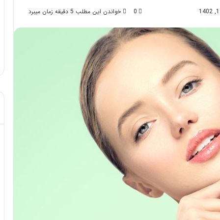
0
خواندن این مطلب 5 دقیقه زمان میبرد
د از تزریق چربی؛
مهر 8, 1404
ن!
آموزش شکستن قولنج در خانه