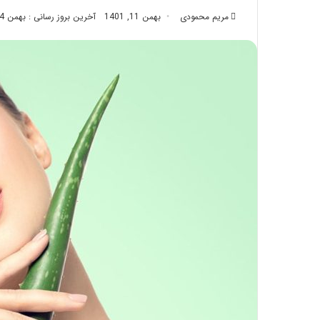
تزریق
مریم محمودی
بهمن 11, 1401
آخرین بروز رسانی : بهمن 14, 1402
چربی؛
تیر 28, 1404
بایدها
نحوه ماساژ صورت بع
و
بایدها و نبایدهای آ
نبایدهای
آن!