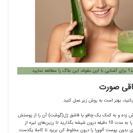
؟ برای آشنایی با این مقوله، این بلاگ را مطالعه نمایید
چاقی صورت
‌کنید، بهتر است به روش زیر عمل کنید.
ط برش زده و به کمک یک چاقو یا قاشق ژل(گوشت) آن را از پوستش
جدا کنید. فراموش نکنید که پس از برش بهتر است آن را به مدت 10 دقیقه درون شیشه بگذارید تا رزین‌های تیره از
ای بدون پوست آلوورا را درون مخلوط کن بریزد تا کاملا یکدست