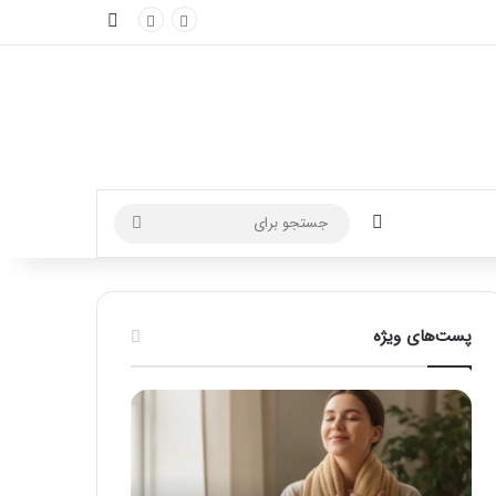
نوارکناری
تغییر پوسته
جستجو
برای
پست‌های ویژه
ماساژ
راهنمای
برای
کامل
بهبود
آموزش
تمرکز
ماساژ
ذهنی؛
لب