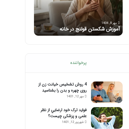
با
بعد
این
از
مرداد 6, 1404
مرداد 5, 1404
ماساژ
تزریق
ماساژ برای بهبود تمرکز ذهنی؛ با این
راهنمای کامل آم
حواس‌جمع
ژل
ماساژ حواس‌جمع شوید!
تزریق ژل
شوید!
پرخواننده
4 روش تشخیص خیانت زن از
روی چهره و بدن را بشناسید
مهر 12, 1401
فواید ترک خود ارضايي از نظر
علمی و پزشکی چیست؟
شهریور 12, 1401