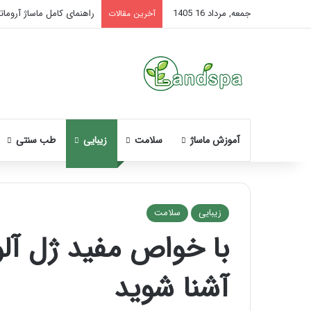
جمعه, مرداد 16 1405
راهنمای کامل ماساژ آروماتر
آخرین مقالات
آموزش ماساژ
سلامت
زیبایی
طب سنتی
زیبایی
سلامت
با خواص مفید ژل آل
نحوه
ماساژ
آشنا شوید
صورت
بعد
از