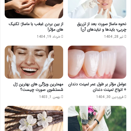
نحوه ماساژ صورت بعد از تزریق
از بین بردن غبغب با ماساژ: تکنیک
چربی؛ بایدها و نبایدهای آن!
های مؤثر!
تیر 28, 1404
خرداد 19, 1404
عوامل مؤثر بر طول عمر لمینت دندان
مهمترین ویژگی های بهترین ژل
+ انواع لمینت دندان
شستشوی صورت چیست؟
فروردین 30, 1404
بهمن 1, 1403