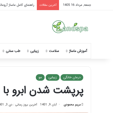
جمعه, مرداد 16 1405
راهنمای کامل ماساژ آروماتر
آخرین مقالات
آموزش ماساژ
سلامت
زیبایی
طب سنتی
درمان خانگی
زیبایی
مو
پرپشت شدن ابرو با 10 روش ساده!
نحوه
ماساژ
صورت
مریم محمودی
آبان 9, 1401
آخرین بروز رسانی : دی 3, 1401
بعد
از