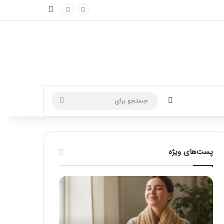
نوارکناری
تغییر پوسته
جستجو
برای
پست‌های ویژه
ماساژ
راهنمای
برای
کامل
بهبود
آموزش
تمرکز
ماساژ
ذهنی؛
لب