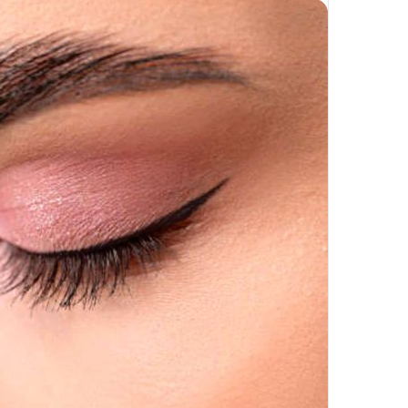
تزریق
چربی؛
تیر 28, 1404
بایدها
نحوه ماساژ صورت بع
و
بایدها و نبایدهای آن
نبایدهای
آن!