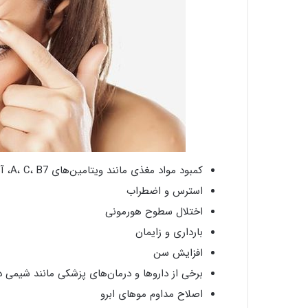
کمبود مواد مغذی مانند ویتامین‌های A، C، B7، آهن، روی و اسیدهای چرب امگا 3 با کم پشتی موها مرتبط است.
استرس و اضطراب
اختلال سطوح هورمونی
بارداری و زایمان
افزایش سن
برخی از داروها و درمان‌های پزشکی مانند شیمی د
اصلاح مداوم موهای ابرو