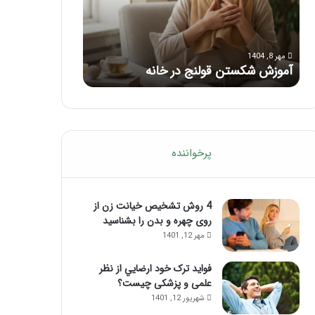
با
بعد
این
از
مرداد 6, 1404
مرداد 5, 1404
ماساژ
تزریق
ماساژ برای بهبود تمرکز ذهنی؛ با این
راهنمای کامل آم
حواس‌جمع
ژل
ماساژ حواس‌جمع شوید!
تزریق ژل
شوید!
پرخواننده
4 روش تشخیص خیانت زن از
روی چهره و بدن را بشناسید
مهر 12, 1401
فواید ترک خود ارضايي از نظر
علمی و پزشکی چیست؟
شهریور 12, 1401