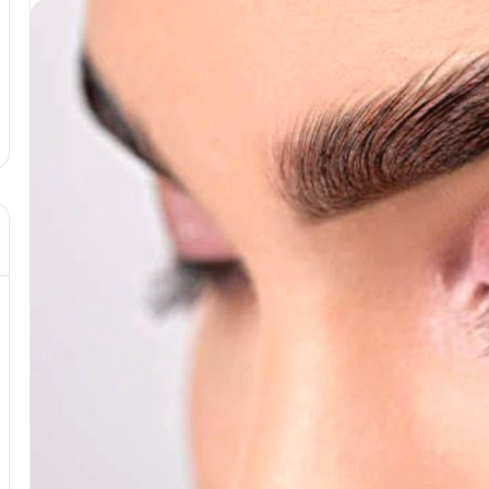
د از تزریق چربی؛
مهر 8, 1404
!
آموزش شکستن قولنج در خانه