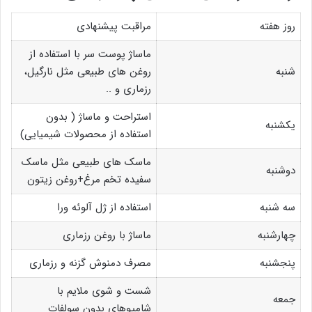
روز هفته
مراقبت پیشنهادی
ماساژ پوست سر با استفاده از
شنبه
روغن های طبیعی مثل نارگیل،
رزماری و ..
استراحت و ماساژ ( بدون
یکشنبه
استفاده از محصولات شیمیایی)
ماسک های طبیعی مثل ماسک
دوشنبه
سفیده تخم مرغ+روغن زیتون
سه شنبه
استفاده از ژل آلوئه ورا
چهارشنبه
ماساژ با روغن رزماری
پنجشنبه
مصرف دمنوش گزنه و رزماری
شست و شوی ملایم با
جمعه
شامپوهای بدون سولفات