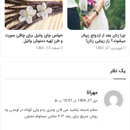
چرا زنان بعد از ازدواج زیباتر
خواص چای وانیل برای چاقی صورت
میشوند؟ راز زیبایی زنان!
و طرز تهیه دمنوش وانیل
فروردین 27, 1403
اسفند 13, 1402
یک نظر
گ
مهرانا
ف
دی 27, 1404 در 10:57 ب.ظ
ت
سلام خسته نباشید من الان چتری زدم ولی کوتاه در اومدن یه
:
روش سریع برای رشد ۳ ۴ سانتی میخوام ممنون
.