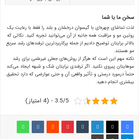
سخن ما با شما
لذت تماشای چهره‌ای با گیسوان درخشان و بلند را فقط با رعایت یک
روتین مو و مراقبت همه جانبه از آن می‌توانید تجربه کنید. نکاتی که
بالاتر برایتان توضیح دادیم از جمله پرکاربردترین ترفندهای
رشد سریع
مو
هستند.
نکته مهم این است که هرگز از روش‌های جعلی غیرعلمی برای رشد
موهایتان پیروی نکنید. اگر ترفندی برایتان شک و شبهه ایجاد می‌کند
حتماً درمورد درستی و تأثیر واقعی آن و حتی عوارضی که دارد تحقیق
بیشتری انجام دهید.
3.5/5 - (4 امتیاز)
لینکدین
‫تامبلر
پینترست
‫رددیت
‫VKontakte
واتس آپ
تلگرام
اشتراک گذاری از طریق ایمیل
چاپ