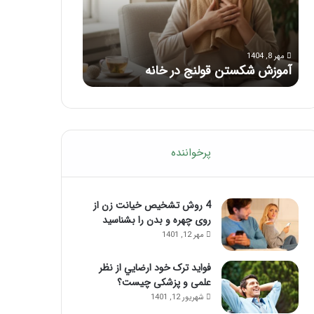
با
بعد
این
از
مرداد 6, 1404
مرداد 5, 1404
ماساژ
تزریق
ماساژ برای بهبود تمرکز ذهنی؛ با این
راهنمای کامل آم
حواس‌جمع
ژل
ماساژ حواس‌جمع شوید!
تزریق ژل
شوید!
پرخواننده
4 روش تشخیص خیانت زن از
روی چهره و بدن را بشناسید
مهر 12, 1401
فواید ترک خود ارضايي از نظر
علمی و پزشکی چیست؟
شهریور 12, 1401