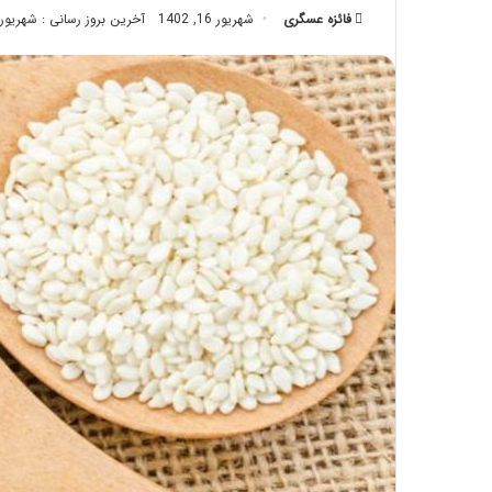
فائزه عسگری
شهریور 16, 1402
تزریق
آخرین بروز رسانی : شهریور 28, 402
چربی؛
تیر 28, 1404
بایدها
نحوه ماساژ صورت بع
و
بایدها و نبایدهای آن
نبایدهای
آن!