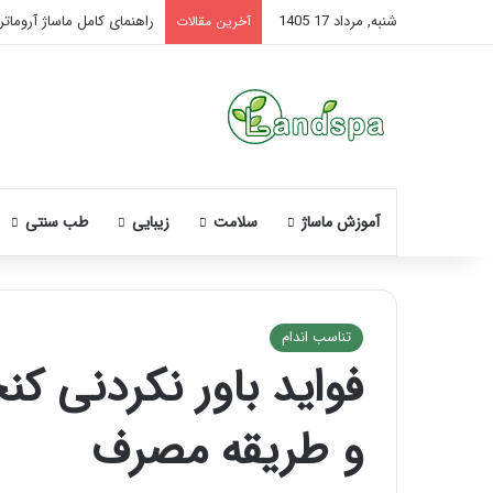
شنبه, مرداد 17 1405
راهنمای کامل ماساژ آروماتر
آخرین مقالات
آموزش ماساژ
سلامت
زیبایی
طب سنتی
تناسب اندام
فواید باور نکردنی ک
نحوه
ماساژ
و طریقه مصرف
صورت
بعد
از