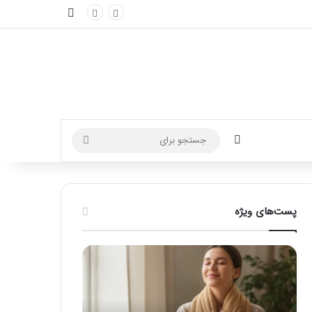
نوارکناری
تغییر پوسته
جستجو
برای
پست‌های ویژه
ماساژ
راهنمای
برای
کامل
بهبود
آموزش
تمرکز
ماساژ
ذهنی؛
لب