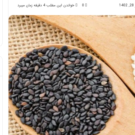
1
0
خواندن این مطلب 4 دقیقه زمان میبرد
د از تزریق چربی؛
مهر 8, 1404
!
آموزش شکستن قولنج در خانه