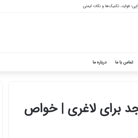
اپی؛ فواید، تکنیک‌ها و نکات ایمنی
تماس با ما
درباره ما
نجد برای لاغری | خواص
آموزش
شکستن
قولنج
در
خانه