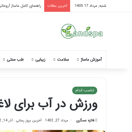
شنبه, مرداد 17 1405
راهنمای کامل ماساژ آروماتر
آخرین مقالات
آموزش ماساژ
سلامت
زیبایی
طب سنتی
تناسب اندام
ورزش در آب برای لا
نحوه
ماساژ
صورت
فائزه عسگری
مرداد 27, 1402
آخرین بروز رسانی : آذر 14, 1402
بعد
از