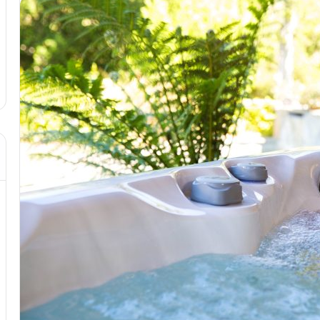
د از تزریق چربی؛
مهر 8, 1404
!
آموزش شکستن قولنج در خانه