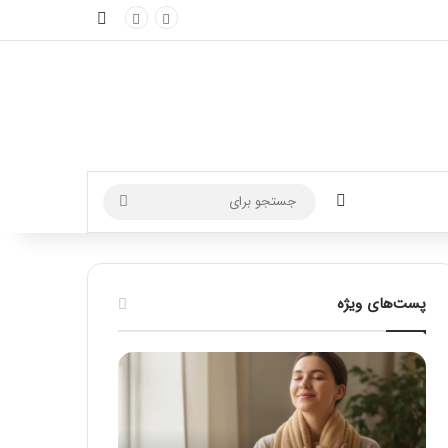
نوارکناری
تغییر پوسته
جستجو
برای
پست‌های ویژه
ماساژ
راهنمای
برای
کامل
بهبود
آموزش
تمرکز
ماساژ
ذهنی؛
لب