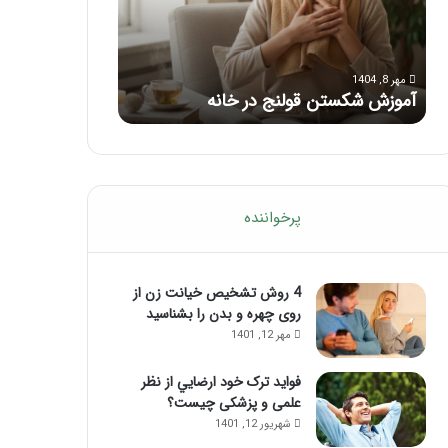
با
بعد
این
از
مرداد 6, 1404
مرداد 5, 1404
ماساژ
تزریق
ماساژ برای بهبود تمرکز ذهنی؛ با این
راهنمای کامل آم
حواس‌جمع
ژل
ماساژ حواس‌جمع شوید!
تزریق ژل
شوید!
پرخواننده
4 روش تشخیص خیانت زن از
روی چهره و بدن را بشناسید
مهر 12, 1401
فواید ترک خود ارضايي از نظر
علمی و پزشکی چیست؟
شهریور 12, 1401