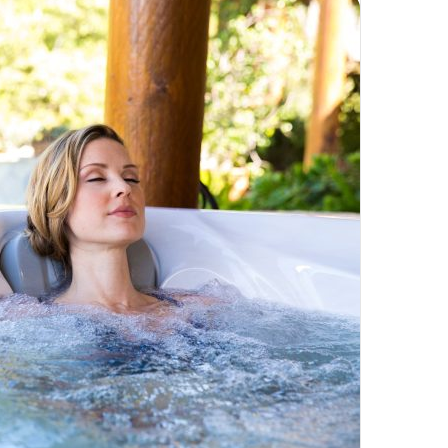
تزریق
چربی؛
تیر 28, 1404
بایدها
نحوه ماساژ صورت بع
و
بایدها و نبایدهای آن
نبایدهای
آن!