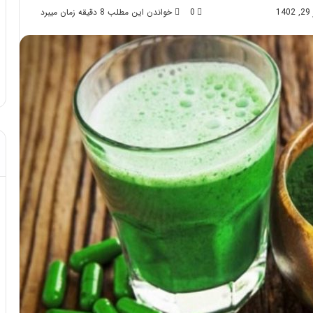
1
0
خواندن این مطلب 8 دقیقه زمان میبرد
د از تزریق چربی؛
مهر 8, 1404
!
آموزش شکستن قولنج در خانه