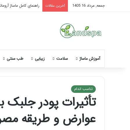
جمعه, مرداد 16 1405
راهنمای کامل ماساژ آروماتر
آخرین مقالات
آموزش ماساژ
سلامت
زیبایی
طب سنتی
تناسب اندام
تأثیرات پودر جلبک بر
نحوه
ماساژ
عوارض و طریقه مص
صورت
بعد
از