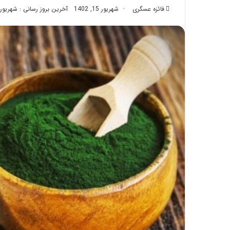
فائزه عسگری
شهریور 15, 1402
تزریق
آخرین بروز رسانی : شهریور 29, 402
چربی؛
تیر 28, 1404
بایدها
نحوه ماساژ صورت بع
و
بایدها و نبایدهای آن
نبایدهای
آن!