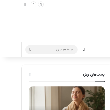
نوارکناری
تغییر پوسته
جستجو
برای
پست‌های ویژه
ماساژ
راهنمای
برای
کامل
بهبود
آموزش
تمرکز
ماساژ
ذهنی؛
لب