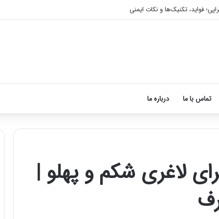
اپی؛ فواید، تکنیک‌ها و نکات ایمنی
تماس با ما
درباره ما
ای لاغری شکم و پهلو |
آموزش
شکستن
رف
قولنج
در
خانه