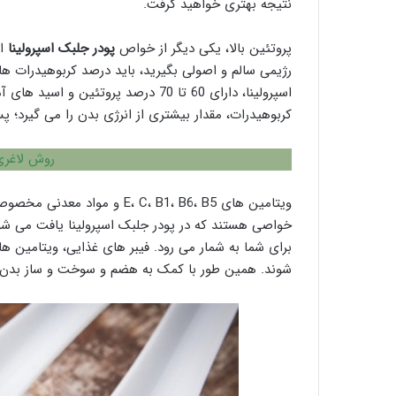
نتیجه بهتری خواهید گرفت.
پروتئین بالا، یکی دیگر از خواص
پودر جلبک اسپرولینا
اس
رژیمی سالم و اصولی بگیرید، باید درصد کربوهیدرات ها 
اسپرولینا، دارای 60 تا 70 درصد پرو
کربوهیدرات، مقدار بیشتری از انرژی بدن را می گیرد؛ پ
روش لاغری s
ویتامین های E، C، B1، B6، B5 
خواصی هستند که در پودر جلبک اسپرولینا یافت می شون
برای شما به شمار می رود. فیبر های غذایی، ویتامین ه
شوند. همین طور با کمک به هضم و سوخت و ساز بدن، 