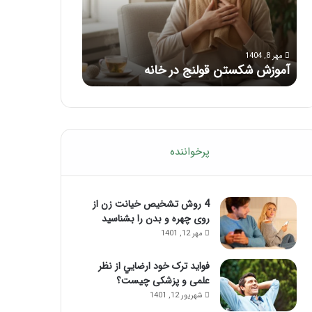
با
بعد
این
از
مرداد 6, 1404
مرداد 5, 1404
ماساژ
تزریق
ماساژ برای بهبود تمرکز ذهنی؛ با این
راهنمای کامل آم
حواس‌جمع
ژل
ماساژ حواس‌جمع شوید!
تزریق ژل
شوید!
پرخواننده
4 روش تشخیص خیانت زن از
روی چهره و بدن را بشناسید
مهر 12, 1401
فواید ترک خود ارضايي از نظر
علمی و پزشکی چیست؟
شهریور 12, 1401