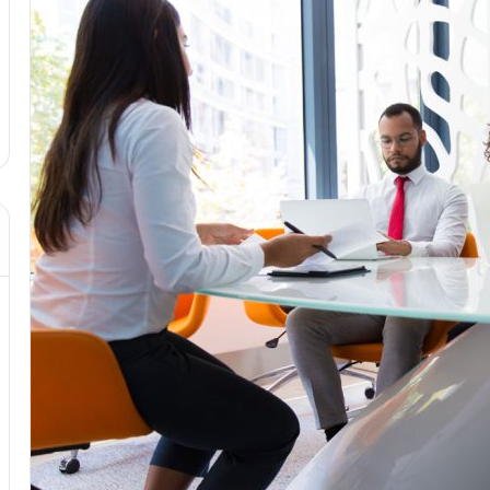
د از تزریق چربی؛
مهر 8, 1404
!
آموزش شکستن قولنج در خانه