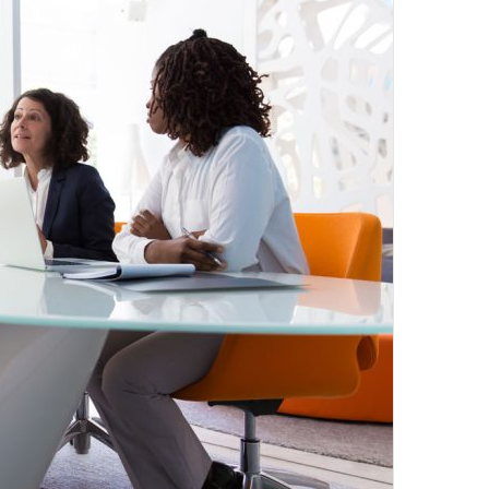
تزریق
چربی؛
تیر 28, 1404
بایدها
نحوه ماساژ صورت بع
و
بایدها و نبایدهای آن
نبایدهای
آن!