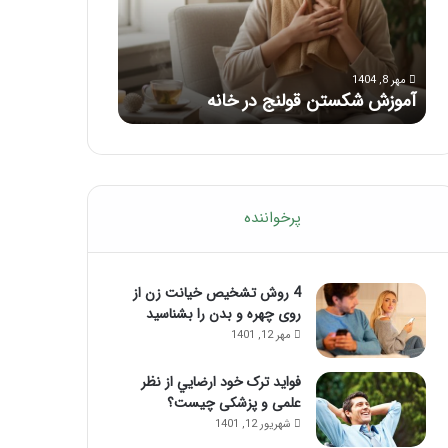
با
بعد
این
از
مرداد 6, 1404
مرداد 5, 1404
ماساژ
تزریق
ماساژ برای بهبود تمرکز ذهنی؛ با این
راهنمای کامل آم
حواس‌جمع
ژل
ماساژ حواس‌جمع شوید!
تزریق ژل
شوید!
پرخواننده
4 روش تشخیص خیانت زن از
روی چهره و بدن را بشناسید
مهر 12, 1401
فواید ترک خود ارضايي از نظر
علمی و پزشکی چیست؟
شهریور 12, 1401