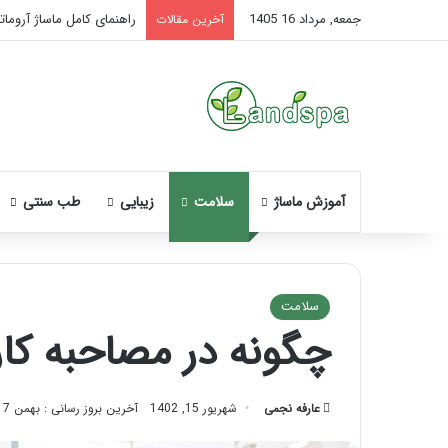
جمعه, مرداد 16 1405
راهنمای کامل ماساژ آروماتر
آخرین مقالات
آموزش ماساژ
سلامت
زیبایی
طب سنتی
سلامت
چگونه در مصاحبه کا
نحوه
ماساژ
صورت
عارفه نجمی
شهریور 15, 1402
آخرین بروز رسانی : بهمن 17, 1402
بعد
از