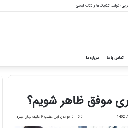
اپی؛ فواید، تکنیک‌ها و نکات ایمنی
تماس با ما
درباره ما
ری موفق ظاهر شویم؟
آموزش
شکستن
قولنج
0
خواندن این مطلب 9 دقیقه زمان میبرد
در
خانه