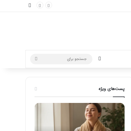
نوارکناری
تغییر پوسته
جستجو
برای
پست‌های ویژه
ماساژ
راهنمای
برای
کامل
بهبود
آموزش
تمرکز
ماساژ
ذهنی؛
لب