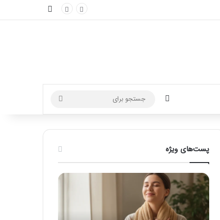
نوارکناری
تغییر پوسته
جستجو
برای
پست‌های ویژه
ماساژ
راهنمای
برای
کامل
بهبود
آموزش
تمرکز
ماساژ
ذهنی؛
لب