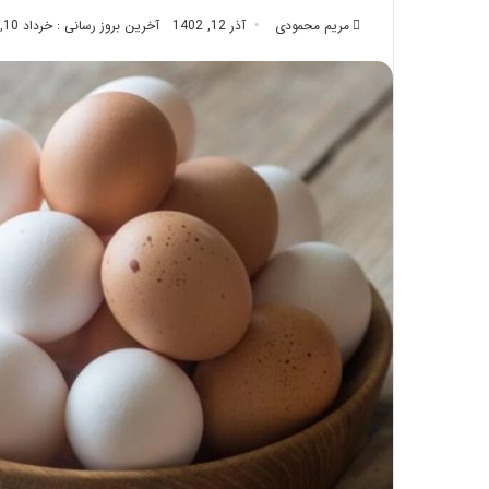
تزریق
مریم محمودی
آذر 12, 1402
آخرین بروز رسانی : خرداد 10, 1404
چربی؛
تیر 28, 1404
بایدها
نحوه ماساژ صورت بع
و
بایدها و نبایدهای آن
نبایدهای
آن!