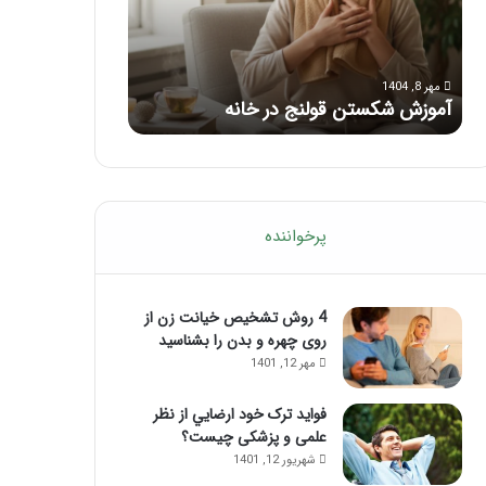
با
بعد
این
از
مرداد 6, 1404
مرداد 5, 1404
ماساژ
تزریق
ماساژ برای بهبود تمرکز ذهنی؛ با این
راهنمای کامل آم
حواس‌جمع
ژل
ماساژ حواس‌جمع شوید!
تزریق ژل
شوید!
پرخواننده
4 روش تشخیص خیانت زن از
روی چهره و بدن را بشناسید
مهر 12, 1401
فواید ترک خود ارضايي از نظر
علمی و پزشکی چیست؟
شهریور 12, 1401