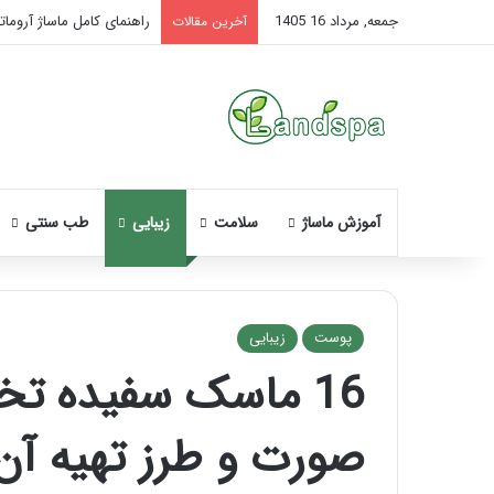
جمعه, مرداد 16 1405
راهنمای کامل ماساژ آروماتر
آخرین مقالات
آموزش ماساژ
سلامت
زیبایی
طب سنتی
پوست
زیبایی
16 ماسک سفیده تخ
نحوه
ماساژ
صورت و طرز تهیه آن
صورت
بعد
از