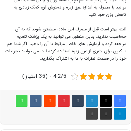
پیدا کنید. پس اگر شما هم دچار اضافه وزن و چاقی هستید، می
توانید با مصرف به اندازه عرق زیره و دمنوش آن، کمک زیادی به
کاهش وزن خود کنید.
البته بهتر است قبل از مصرف این ماده، مطمئن شوید که به آن
حساسیت ندارید. بدین منظور، می توانید به یک پزشک تغذیه
مراجعه کرده و آزمایش های خاص مرتبط با آن را دهید. اگر شما هم
تا کنون برای لاغری از عرق زیره استفاده کرده اید، می توانید تجربیات
خود را در قسمت نظرات با ما به اشتراک بگذارید.
4.2/5 - (35 امتیاز)
لینکدین
‫تامبلر
پینترست
‫رددیت
‫VKontakte
واتس آپ
تلگرام
اشتراک گذاری از طریق ایمیل
چاپ