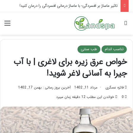
تاثیر ماساژ بر افسردگی؛ با ماساژ درمانی افسردگی را درمان کنید!
جستجو برای
منو
تناسب اندام
طب سنتی
خواص عرق زیره برای لاغری | با آب
جیرا به آسانی لاغر شوید!
فائزه عسگری
مرداد 11, 1402
آخرین بروز رسانی : بهمن 17, 1402
0
خواندن این مطلب 12 دقیقه زمان میبرد