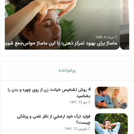
تمرکز
ماسا
ذهنی؛
لب
با
بعد
این
از
ماساژ
تزر
حواس‌جمع
ژل
مرداد 6, 1404
ماساژ برای بهبود تمرکز ذهنی؛ با این ماساژ حواس‌جمع شوید!
ر
شوید!
پرخواننده
4 روش تشخیص خیانت زن از روی چهره و بدن را
بشناسید
مهر 12, 1401
فواید ترک خود ارضايي از نظر علمی و پزشکی
چیست؟
شهریور 12, 1401