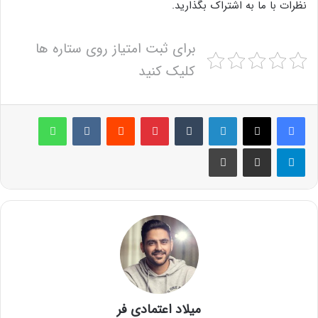
نظرات با ما به اشتراک بگذارید.
برای ثبت امتیاز روی ستاره ها
کلیک کنید
لینکدین
‫تامبلر
پینترست
‫رددیت
‫VKontakte
واتس آپ
تلگرام
اشتراک گذاری از طریق ایمیل
چاپ
میلاد اعتمادی فر