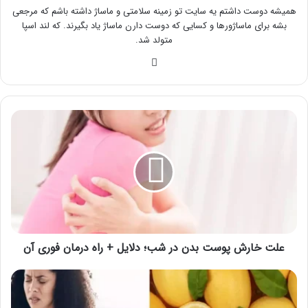
همیشه دوست داشتم یه سایت تو زمینه سلامتی و ماساژ داشته باشم که مرجعی
بشه برای ماساژورها و کسایی که دوست دارن ماساژ یاد بگیرند. که لند اسپا
متولد شد.
وبسایت
علت
خارش
پوست
بدن
در
شب؛
دلایل
+
راه
درمان
علت خارش پوست بدن در شب؛ دلایل + راه درمان فوری آن
فوری
آن
چه
کسانی
نباید