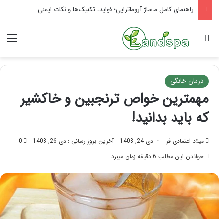
تاثیر ماساژ بر افسردگی؛ با ماساژ درمانی افسردگی را درمان کنید!
جستجو برای
منو
درمان خانگی
مهمترین خواص ترنجبین و خاکشیر
که باید بدانید!
میلاد اعتمادی فر
دی 24, 1403
آخرین بروز رسانی : دی 26, 1403
0
خواندن این مطلب 6 دقیقه زمان میبرد