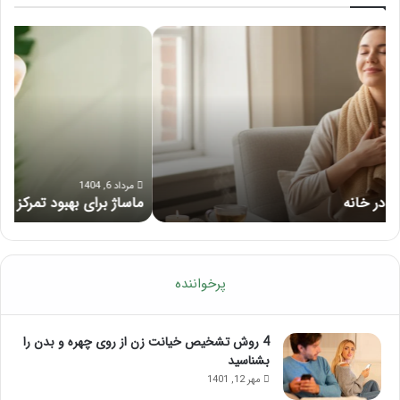
ماساژ
راه
برای
کام
بهبود
آمو
تمرکز
ماسا
ذهنی؛
لب
با
بعد
این
از
ماساژ
تزر
حواس‌جمع
ژل
مرداد 6, 1404
ماساژ برای بهبود تمرکز ذهنی؛ با این ماساژ حواس‌جمع شوید!
ر
شوید!
پرخواننده
4 روش تشخیص خیانت زن از روی چهره و بدن را
بشناسید
مهر 12, 1401