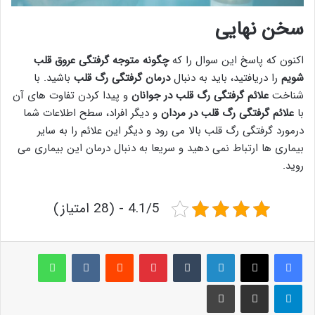
سخن نهایی
اکنون که پاسخ این سوال را که
چگونه متوجه گرفتگی عروق قلب
شویم
را دریافتید، باید به دنبال
درمان گرفتگی رگ قلب
باشید. با
شناخت
علائم گرفتگی رگ قلب در جوانان
و پیدا کردن تفاوت های آن
با
علائم گرفتگی رگ قلب در مردان
و دیگر افراد، سطح اطلاعات شما
درمورد گرفتگی رگ قلب بالا می رود و دیگر این علائم را به سایر
بیماری ها ارتباط نمی دهید و سریعا به دنبال درمان این بیماری می
روید.
4.1/5 - (28 امتیاز)
لینکدین
‫تامبلر
پینترست
‫رددیت
‫VKontakte
واتس آپ
تلگرام
اشتراک گذاری از طریق ایمیل
چاپ