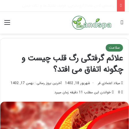
تاثیر ماساژ بر افسردگی؛ با ماساژ درمانی افسردگی را درمان کنید!
جستجو برای
منو
سلامت
علائم گرفتگی رگ قلب چیست و
چگونه اتفاق می افتد؟
میلاد اعتمادی فر
شهریور 18, 1402
آخرین بروز رسانی : بهمن 17, 1402
0
خواندن این مطلب 11 دقیقه زمان میبرد