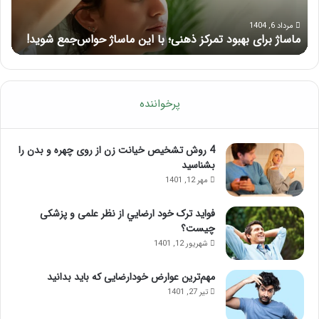
ماساژ
تزر
حواس‌جمع
ژل
مرداد 6, 1404
ماساژ برای بهبود تمرکز ذهنی؛ با این ماساژ حواس‌جمع شوید!
ر
شوید!
پرخواننده
4 روش تشخیص خیانت زن از روی چهره و بدن را
بشناسید
مهر 12, 1401
فواید ترک خود ارضايي از نظر علمی و پزشکی
چیست؟
شهریور 12, 1401
مهم‌ترین عوارض خودارضایی که باید بدانید
تیر 27, 1401