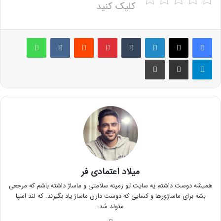
کلیک کنید
لینکدین
‫تامبلر
پینترست
‫رددیت
‫VKontakte
واتس آپ
تلگرام
اشتراک گذاری از طریق ایمیل
چاپ
میلاد اعتمادی فر
همیشه دوست داشتم یه سایت تو زمینه سلامتی و ماساژ داشته باشم که مرجعی
بشه برای ماساژورها و کسایی که دوست دارن ماساژ یاد بگیرند. که لند اسپا
متولد شد.