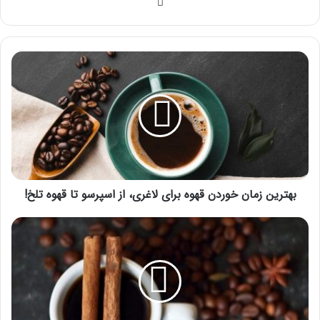
وبسایت
بهترین
زمان
خوردن
قهوه
برای
لاغری،
از
اسپرسو
تا
قهوه
بهترین زمان خوردن قهوه برای لاغری، از اسپرسو تا قهوه تلخ!
تلخ!
طعم
شیرین
و
لذیذ
قهوه
و
دارچین