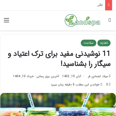
تاثیر ماساژ بر افسردگی؛ با ماساژ درمانی افسردگی را درمان کنید!
جستجو برای
منو
تغذیه
سلامت
11 نوشیدنی مفید برای ترک اعتیاد و
سیگار را بشناسید!
میلاد اعتمادی فر
آبان 15, 1402
آخرین بروز رسانی : خرداد 10, 1404
0
خواندن این مطلب 6 دقیقه زمان میبرد