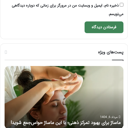
ذخیره نام، ایمیل و وبسایت من در مرورگر برای زمانی که دوباره دیدگاهی
می‌نویسم.
پست‌های ویژه
ماساژ
راه
برای
کام
بهبود
آمو
تمرکز
ماسا
ذهنی؛
لب
با
بعد
این
از
ماساژ
تزر
حواس‌جمع
ژل
مرداد 6, 1404
ماساژ برای بهبود تمرکز ذهنی؛ با این ماساژ حواس‌جمع شوید!
ر
شوید!