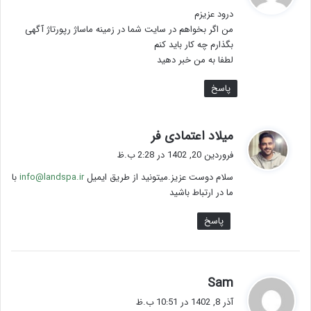
ت
درود عزیزم
:
من اگر بخواهم در سایت شما در زمینه ماساژ رپورتاژ آگهی
بگذارم چه کار باید کنم
لطفا به من خبر دهید
پاسخ
گ
میلاد اعتمادی فر
ف
فروردین 20, 1402 در 2:28 ب.ظ
ت
سلام دوست عزیز.میتونید از طریق ایمیل
info@landspa.ir
با
:
ما در ارتباط باشید
پاسخ
گ
Sam
ف
آذر 8, 1402 در 10:51 ب.ظ