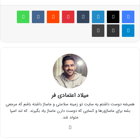
لینکدین
‫تامبلر
پینترست
‫رددیت
‫VKontakte
واتس آپ
تلگرام
اشتراک گذاری از طریق ایمیل
چاپ
میلاد اعتمادی فر
همیشه دوست داشتم یه سایت تو زمینه سلامتی و ماساژ داشته باشم که مرجعی
بشه برای ماساژورها و کسایی که دوست دارن ماساژ یاد بگیرند. که لند اسپا
متولد شد.
وبسایت