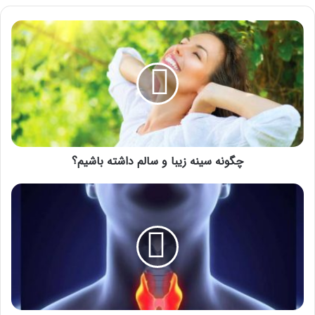
چگونه
سینه
زیبا
و
سالم
داشته
باشیم؟
چگونه سینه زیبا و سالم داشته باشیم؟
علائم
تیروئید
چیست
و
روش
درمان
آن
چگونه
است؟