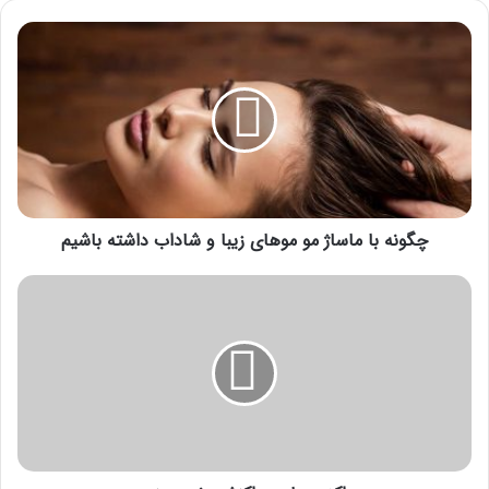
چگونه
با
ماساژ
مو
موهای
زیبا
و
شاداب
داشته
باشیم
چگونه با ماساژ مو موهای زیبا و شاداب داشته باشیم
مراکز
حساس
واکنشی
غدد
جنسی