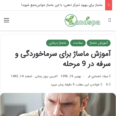
راهنمای کامل آموزش ماساژ لب بعد از تزریق ژل
جستجو برای
منو
آموزش ماساژ
سلامت
ماساژ درمانی
آموزش ماساژ برای سرماخوردگی و
سرفه در 9 مرحله
میلاد اعتمادی فر
بهمن 16, 1396
آخرین بروز رسانی : اسفند 14, 1402
6
خواندن این مطلب 5 دقیقه زمان میبرد