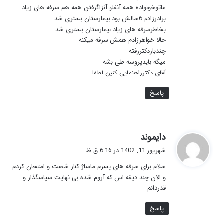
ماتوخونواده همه آنفلو آنزاگرفتن همه هم سرفه های زیاد
برادرزادم 6سالش بود بیمارستان بستری شد
بخاطرسرفه های زیاد بیمارستان بستری شد
حالا خواهرزادم همش سرفه میکنه
چندباردکتررفته
میگه بایدپروسه طی بشه
آقای دکترراهنمایی کنین لطفا
پاسخ
گ
دایموند
ف
شهریور 11, 1402 در 6:16 ق.ظ
ت
سلام برای سرفه های پسرم ماساژ کنار شصت و امتحان کردم
:
و الان چند دیقه اس که آروم شده بی نهایت سپاسگذار و
قدردانم
پاسخ