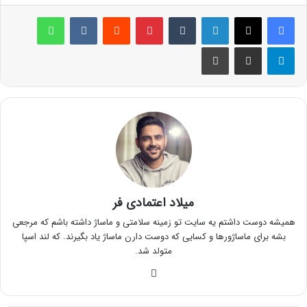
لینکدین
‫تامبلر
پینترست
‫رددیت
‫VKontakte
واتس آپ
تلگرام
اشتراک گذاری از طریق ایمیل
چاپ
میلاد اعتمادی فر
همیشه دوست داشتم یه سایت تو زمینه سلامتی و ماساژ داشته باشم که مرجعی
بشه برای ماساژورها و کسایی که دوست دارن ماساژ یاد بگیرند. که لند اسپا
متولد شد.
وبسایت