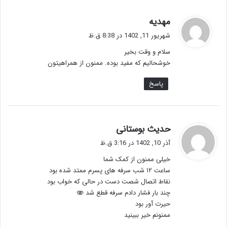
گ
مهدیه
ف
شهریور 11, 1402 در 8:38 ق.ظ
ت
سلام و وقت بخیر
:
خوشحالیم که مفید بوده. ممنون از همراهیتون
پاسخ
گ
حدیث بوستانی
ف
آذر 10, 1402 در 3:16 ق.ظ
ت
خیلی ممنون از کمک شما
:
ساعت ۱۲ شب سرفه های پسرم ممتد شده بود
نقاط اتصال شصت دست در حالی که خواب بود
چند بار فشار دادم سرفه قطع شد 🫨
حیرت آور بود
ممنونم خیر ببینید