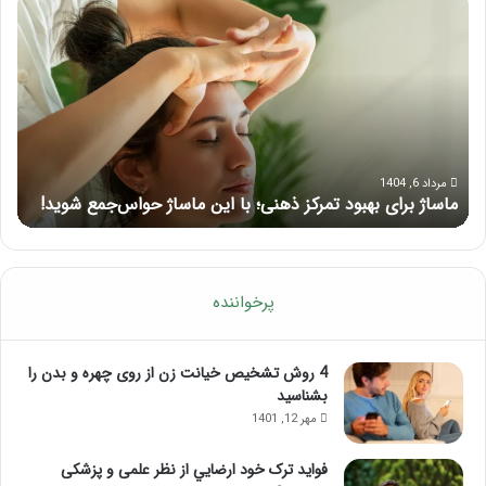
کامل
ماس
آموزش
با
ماساژ
ماسا
لب
چی
بعد
از
تزریق
ژل
مرداد 5, 1404
راهنمای کامل آموزش ماساژ لب بعد از تزریق ژل
ف
پرخواننده
4 روش تشخیص خیانت زن از روی چهره و بدن را
بشناسید
مهر 12, 1401
فواید ترک خود ارضايي از نظر علمی و پزشکی