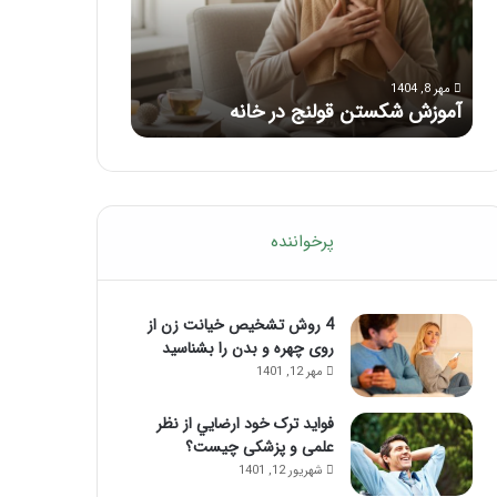
با
بعد
این
از
مرداد 6, 1404
مرداد 5, 1404
ماساژ
تزریق
ماساژ برای بهبود تمرکز ذهنی؛ با این
راهنمای کامل آم
حواس‌جمع
ژل
ماساژ حواس‌جمع شوید!
تزریق ژل
شوید!
پرخواننده
4 روش تشخیص خیانت زن از
روی چهره و بدن را بشناسید
مهر 12, 1401
فواید ترک خود ارضايي از نظر
علمی و پزشکی چیست؟
شهریور 12, 1401