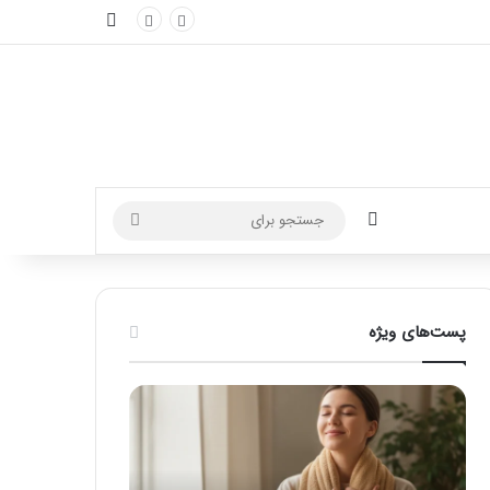
نوارکناری
تغییر پوسته
جستجو
برای
پست‌های ویژه
ماساژ
راهنمای
برای
کامل
بهبود
آموزش
تمرکز
ماساژ
ذهنی؛
لب