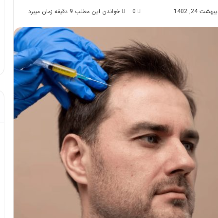
 24, 1402
0
خواندن این مطلب 9 دقیقه زمان میبرد
د از تزریق چربی؛
مهر 8, 1404
!
آموزش شکستن قولنج در خانه