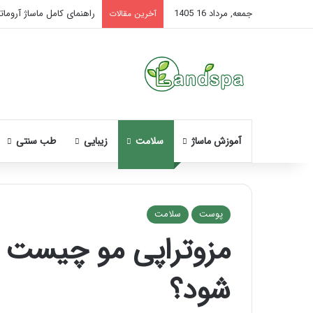
جمعه, مرداد 16 1405
راهنمای کامل ماساژ آروماتر
آخرین مقالات
آموزش ماساژ
سلامت
زیبایی
طب سنتی
پوست
سلامت
مزوتراپی مو چیست و
نحوه
ماساژ
شود؟
صورت
بعد
از