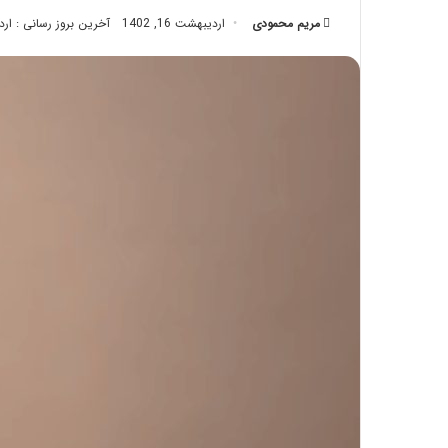
تزریق
مریم محمودی
اردیبهشت 16, 1402
آخرین بروز رسانی : اردیبهشت
چربی؛
تیر 28, 1404
بایدها
نحوه ماساژ صورت بع
و
بایدها و نبایدهای آن
نبایدهای
آن!