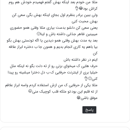
مثلا من خودم بعد اینکه بهش گفتم فهمیدم خودش هم روم
کراش بود😂👌
ولی ببین برادر بنظرم اول بجای اینکه بهش بگی سعی کن
بهش محبت کنی
یعنی سعی کن دلشو بدست بیاری مثلا وقتی همو حضوری
میبینین ظاهر جذابی داشته باش و اینا🙂
بعد یه مدت بهش وقتی همو دیدین یا اگه تونستی بهش بگو
بیا باهم یه کاری انجام بدیم و همون جا ب دختره ابراز علاقه
کن
اینم در نظر داشته باش
حرف هایی ک میخوای بزنی رو از ته دلت بگو نه اینکه مثل
خیلیا بری از اینترنت حرفایی ک ب دل دخترا میشینه رو پیدا
کنی🙂👌
مثلا یکی از حرفایی ک من ازش استفاده کردم واسه ابراز علاقم
از ته قلبم این بود:تو ملکه قلب کوچیک منی🤭
موفق باشی😁
پاسخ