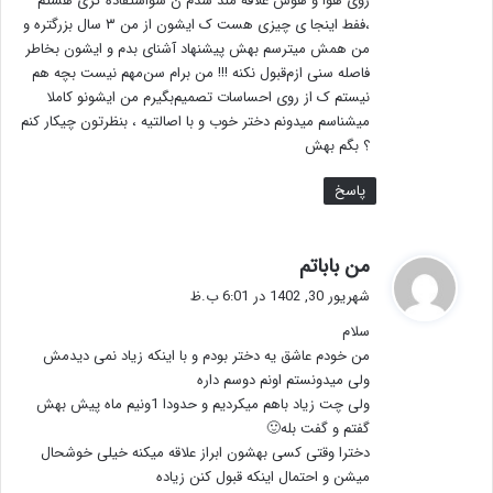
روی هوا و هوس علاقه مند شدم ن سواستفاده گری هستم
،ففط اینجا ی چیزی هست ک ایشون از من ۳ سال بزرگتره و
من همش میترسم بهش پیشنهاد آشنای بدم و ایشون بخاطر
فاصله سنی ازم‌قبول نکنه !!! من برام سن‌مهم نیست بچه هم
نیستم ک از روی احساسات تصمیم‌بگیرم من ایشونو کاملا
میشناسم میدونم دختر خوب و با اصالتیه ، بنظرتون چیکار کنم
؟ بگم بهش
پاسخ
گ
من باباتم
ف
شهریور 30, 1402 در 6:01 ب.ظ
ت
سلام
:
من خودم عاشق یه دختر بودم و با اینکه زیاد نمی دیدمش
ولی میدونستم اونم دوسم داره
ولی چت زیاد باهم میکردیم و حدودا 1ونیم ماه پیش بهش
گفتم و گفت بله🙂
دخترا وقتی کسی بهشون ابراز علاقه میکنه خیلی خوشحال
میشن و احتمال اینکه قبول کنن زیاده