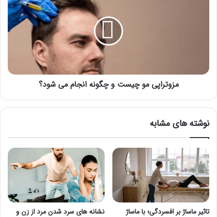
و
مو
مردان
چیست
و
چگونه
انجام
می
شود؟
مزوتراپی مو چیست و چگونه انجام می شود؟
نوشته های مشابه
تاثیر ماساژ بر افسردگی؛ با ماساژ
نشانه های سرد شدن مرد از زن و