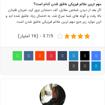
مهم ترین علائم فیزیکی عاشق شدن کدام است؟
اگر بعد از دیدن شخص مقابل، کف دستتان عرق کرد، ضربان قلبتان
بالا رفت و گونه های شما سرخ شد، به احتمال زیاد عاشق شده اید و
این موارد زیر جزو مهم ترین علائم فیزیکی عاشق شدن است.
3.7/5 - (16 امتیاز)
لینکدین
‫تامبلر
پینترست
‫رددیت
‫VKontakte
واتس آپ
تلگرام
اشتراک گذاری از طریق ایمیل
چاپ