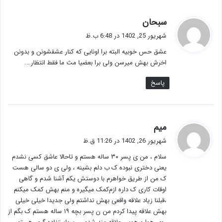
گ
سبحان
ف
شهریور 25, 1402 در 6:48 ب.ظ
ت
عشق حس خوبیه البته برا اونایی که کنار عشقشونن و بدونن
:
اخرش بهش میرسن ولی برا بعضیا مث ما فقط انتظار….
پاسخ
گ
میم
ف
شهریور 26, 1402 در 11:26 ق.ظ
ت
سلام ، من ی پسر ۳۰ ساله هستم و تاحالا عاشق کسی نشدم
:
یعنی دختری نبوده ک ب دلم بشینه ، ولی ی دو سالی هست
ک من از طریق خواهرم با دوستش یکم آشنا شدم و گاهی
اوقات کاری ک داره ازم‌کمک میگیره و منم بهش کمک میکنم
،قبلنا زیاد علاقه واقعی بهش نداشتم ولی جدیدا خیلی خیلی
بهش علاقه پیدا کردم من ن پسر بچه ۱۹ ساله هستم ک بگم از