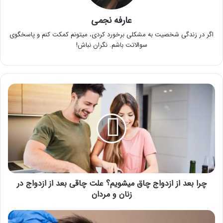
عارفه نجمی
اگر در زندگی شخصیت به مشکلی برخورد کردی، میتونم کمکت کنم و پاسخگوی
سوالاتت باشم. نگران نباش!
چرا
بعد
از
ازدواج
چاق
میشویم؟
علت
چاقی
بعد
از
چرا بعد از ازدواج چاق میشویم؟ علت چاقی بعد از ازدواج در
ازدواج
زنان و مردان
در
زنان
مزوتراپی