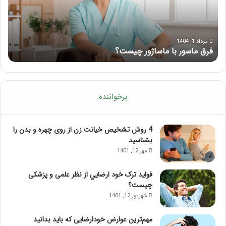
تزر
چرب
باید
و
مرداد 1, 1404
فرق ماسور با ماساژور چیست؟
ن
نبای
آن!
پرخواننده
4 روش تشخیص خیانت زن از روی چهره و بدن را
بشناسید
مهر 12, 1401
فواید ترک خود ارضايي از نظر علمی و پزشکی
چیست؟
شهریور 12, 1401
مهم‌ترین عوارض خودارضایی که باید بدانید