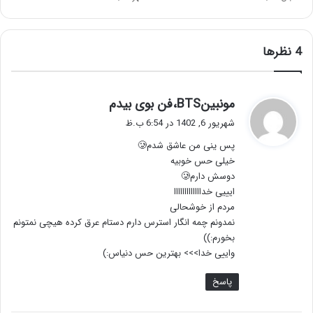
‫4 نظرها
گ
مونبینBTS،فن بوی بیدم
ف
شهریور 6, 1402 در 6:54 ب.ظ
ت
پس ینی من عاشق شدم🥲
:
خیلی حس خوبیه
دوسش دارم🥲
ایییی خدااااااااااااا
مردم از خوشحالی
نمدونم چمه انگار استرس دارم دستام عرق کرده هیچی نمتونم
بخورم:))
واییی خدا>>> بهترین حس دنیاس:)
پاسخ