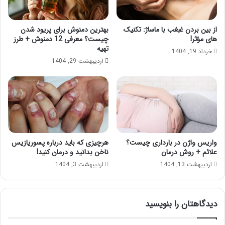
از بین بردن غبغب با ماساژ: تکنیک
بهترین دمنوش برای پریود شدن
های مؤثر!
چیست؟ معرفی 12 دمنوش + طرز
تهیه
خرداد 19, 1404
اردیبهشت 29, 1404
واریس واژن در بارداری چیست؟
هرچیزی که باید درباره پسوریازیس
علائم + روش درمان
ناخن بدانید و درمان کنید!
اردیبهشت 13, 1404
اردیبهشت 3, 1404
دیدگاهتان را بنویسید