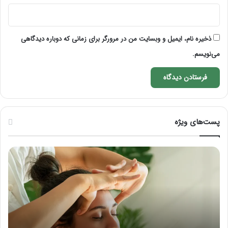
ذخیره نام، ایمیل و وبسایت من در مرورگر برای زمانی که دوباره دیدگاهی
می‌نویسم.
پست‌های ویژه
ماساژ
راه
برای
کام
بهبود
آمو
تمرکز
ماسا
ذهنی؛
لب
با
بعد
این
از
ماساژ
تزر