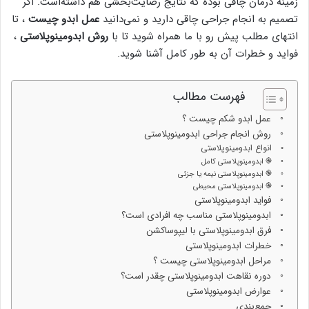
زمینه درمان چاقی بوده که نتایج رضایت‌بخشی هم داشته‌است. اگر
تصمیم به انجام جراحی چاقی دارید و نمی‌دانید
عمل ابدو چیست
، تا
انتهای مطلب پیش رو با ما همراه شوید تا با
روش ابدومینوپلاستی
،
فواید و خطرات آن به طور کامل آشنا شوید.
فهرست مطالب
عمل ابدو شکم چیست ؟
روش انجام جراحی ابدومینوپلاستی
انواع ابدومینوپلاستی
֎ ابدومینوپلاستی کامل
֎ ابدومینوپلاستی نیمه یا جزئی
֎ ابدومینوپلاستی محیطی
فواید ابدومینوپلاستی
ابدومینوپلاستی مناسب چه افرادی است؟
فرق ابدومینوپلاستی با لیپوساکشن
خطرات ابدومینوپلاستی
مراحل ابدومینوپلاستی چیست ؟
دوره نقاهت ابدومینوپلاستی چقدر است؟
عوارض ابدومینوپلاستی
جمع‌بندی