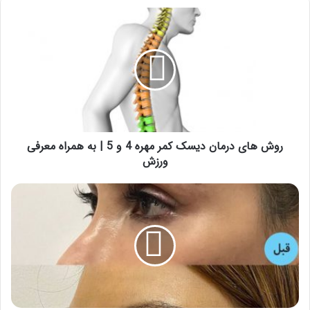
روش
های
درمان
دیسک
کمر
مهره
4
و
5
|
روش های درمان دیسک کمر مهره 4 و 5 | به همراه معرفی
به
ورزش
همراه
معرفی
بهترین
ورزش
دکتر
لیفت
شقیقه
در
تهران
کیست
|
لیست