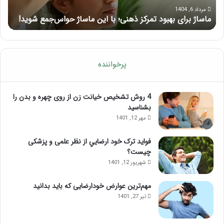
حواس‌جمع
ژل
مرداد 6, 1404
ماساژ برای بهبود تمرکز ذهنی؛ با این ماساژ حواس‌جمع شوید!
ر
شوید!
پرخواننده
4 روش تشخیص خیانت زن از روی چهره و بدن را
بشناسید
مهر 12, 1401
فواید ترک خود ارضايي از نظر علمی و پزشکی
چیست؟
شهریور 12, 1401
مهم‌ترین عوارض خودارضایی که باید بدانید
تیر 27, 1401