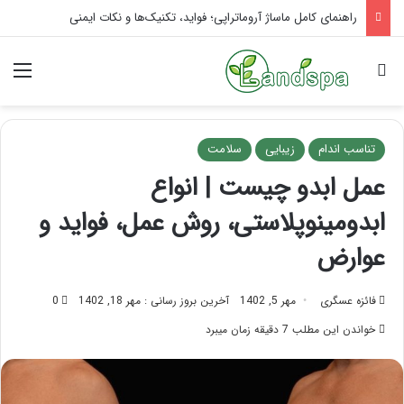
تاثیر ماساژ بر افسردگی؛ با ماساژ درمانی افسردگی را درمان کنید!
جستجو برای
منو
تناسب اندام
زیبایی
سلامت
عمل ابدو چیست | انواع
ابدومینوپلاستی، روش عمل، فواید و
عوارض
فائزه عسگری
مهر 5, 1402
آخرین بروز رسانی : مهر 18, 1402
0
خواندن این مطلب 7 دقیقه زمان میبرد