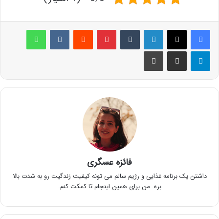
لینکدین
‫تامبلر
پینترست
‫رددیت
‫VKontakte
واتس آپ
تلگرام
اشتراک گذاری از طریق ایمیل
چاپ
فائزه عسگری
داشتن یک برنامه غذایی و رژیم سالم می تونه کیفیت زندگیت رو به شدت بالا
بره. من برای همین اینجام تا کمکت کنم.