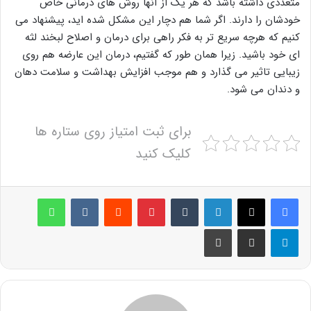
متعددی داشته باشد که هر یک از آنها روش های درمانی خاص
خودشان را دارند. اگر شما هم دچار این مشکل شده اید، پیشنهاد می
کنیم که هرچه سریع تر به فکر راهی برای درمان و اصلاح لبخند لثه
ای خود باشید. زیرا همان طور که گفتیم، درمان این عارضه هم روی
زیبایی تاثیر می گذارد و هم موجب افزایش بهداشت و سلامت دهان
و دندان می شود.
برای ثبت امتیاز روی ستاره ها
کلیک کنید
لینکدین
‫تامبلر
پینترست
‫رددیت
‫VKontakte
واتس آپ
تلگرام
اشتراک گذاری از طریق ایمیل
چاپ