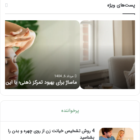
پست‌های ویژه
ماساژ
راه
برای
کام
بهبود
آمو
تمرکز
ماسا
ذهنی؛
لب
با
بعد
این
از
ماساژ
تزر
حواس‌جمع
ژل
مرداد 6, 1404
ماساژ برای بهبود تمرکز ذهنی؛ با این ماساژ حواس‌جمع شوید!
ر
شوید!
پرخواننده
4 روش تشخیص خیانت زن از روی چهره و بدن را
بشناسید