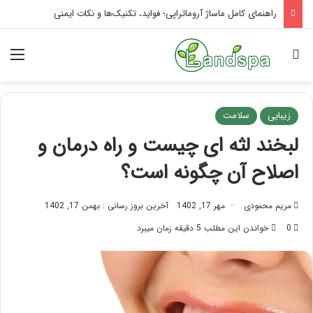
تاثیر ماساژ بر افسردگی؛ با ماساژ درمانی افسردگی را درمان کنید!
جستجو برای
منو
زیبایی
سلامت
لبخند لثه ای چیست و راه درمان و
اصلاح آن چگونه است؟
مریم محمودی
مهر 17, 1402
آخرین بروز رسانی : بهمن 17, 1402
0
خواندن این مطلب 5 دقیقه زمان میبرد