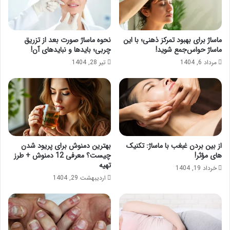
ماساژ برای بهبود تمرکز ذهنی؛ با این
نحوه ماساژ صورت بعد از تزریق
ماساژ حواس‌جمع شوید!
چربی؛ بایدها و نبایدهای آن!
مرداد 6, 1404
تیر 28, 1404
از بین بردن غبغب با ماساژ: تکنیک
بهترین دمنوش برای پریود شدن
های مؤثر!
چیست؟ معرفی 12 دمنوش + طرز
تهیه
خرداد 19, 1404
اردیبهشت 29, 1404