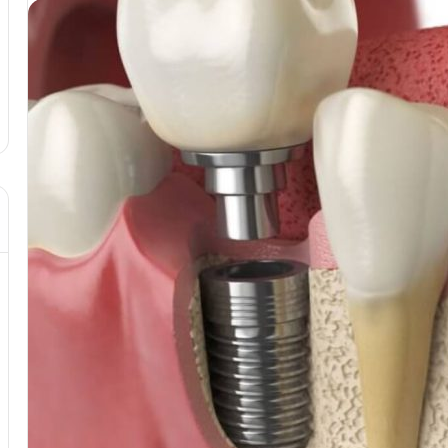
د از تزریق چربی؛
مهر 8, 1404
!
آموزش شکستن قولنج در خانه