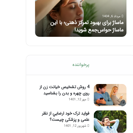
با
بعد
این
از
مرداد 6, 1404
مرداد 5, 1404
ماساژ
تزریق
ماساژ برای بهبود تمرکز ذهنی؛ با این
راهنمای کامل آم
حواس‌جمع
ژل
ماساژ حواس‌جمع شوید!
تزریق ژل
شوید!
پرخواننده
4 روش تشخیص خیانت زن از
روی چهره و بدن را بشناسید
مهر 12, 1401
فواید ترک خود ارضايي از نظر
علمی و پزشکی چیست؟
شهریور 12, 1401