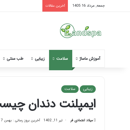
جمعه, مرداد 16 1405
تاثیر ماساژ بر افسردگی؛ با
آخرین مقالات
آموزش ماساژ
سلامت
زیبایی
طب سنتی
زیبایی
سلامت
ایمپلنت دندان چیست
نحوه
ماساژ
صورت
میلاد اعتمادی فر
تیر 11, 1402
آخرین بروز رسانی : بهمن 17, 1402
بعد
از