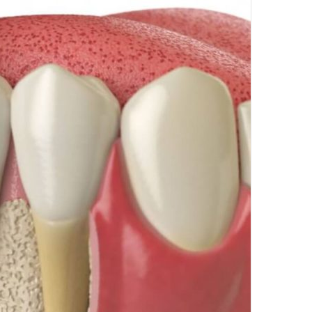
تزریق
چربی؛
تیر 28, 1404
بایدها
نحوه ماساژ صورت بع
و
بایدها و نبایدهای آن
نبایدهای
آن!