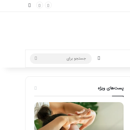
نوارکناری
تغییر پوسته
جستجو
برای
پست‌های ویژه
ماساژ
راهنمای
برای
کامل
بهبود
آموزش
تمرکز
ماساژ
ذهنی؛
لب