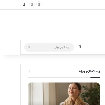
نوارکناری
تغییر پوسته
جستجو
برای
پست‌های ویژه
ماساژ
راهنمای
برای
کامل
بهبود
آموزش
تمرکز
ماساژ
ذهنی؛
لب