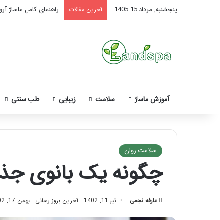
پنجشنبه, مرداد 15 1405
راهنمای کامل ماساژ آروم
آخرین مقالات
آموزش ماساژ
سلامت
زیبایی
طب سنتی
سلامت روان
چگونه یک بانوی جذاب
نحوه
ماساژ
صورت
عارفه نجمی
تیر 11, 1402
آخرین بروز رسانی : بهمن 17, 1402
بعد
از