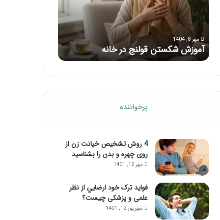
با
بعد
این
از
مرداد 6, 1404
مرداد 5, 1404
ماساژ
تزریق
ماساژ برای بهبود تمرکز ذهنی؛ با این
راهنمای کامل آم
حواس‌جمع
ژل
ماساژ حواس‌جمع شوید!
تزریق ژل
شوید!
پرخواننده
4 روش تشخیص خیانت زن از
روی چهره و بدن را بشناسید
مهر 12, 1401
فواید ترک خود ارضايي از نظر
علمی و پزشکی چیست؟
شهریور 12, 1401