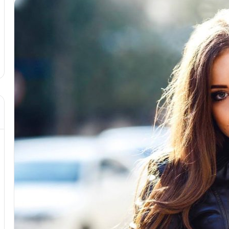
د از تزریق چربی؛
مهر 8, 1404
!
آموزش شکستن قولنج در خانه