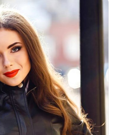
تزریق
چربی؛
تیر 28, 1404
بایدها
نحوه ماساژ صورت بع
و
بایدها و نبایدهای آن
نبایدهای
آن!