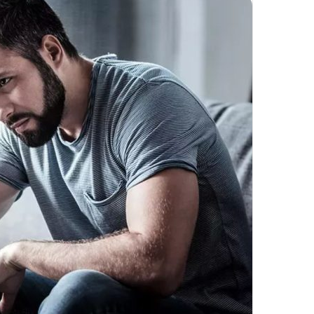
تزریق
چربی؛
تیر 28, 1404
بایدها
نحوه ماساژ صورت بع
و
بایدها و نبایدهای آن
نبایدهای
آن!