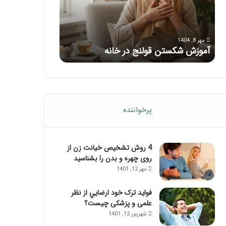
با
بعد
این
از
مرداد 6, 1404
مرداد 5, 1404
ماساژ
تزریق
ماساژ برای بهبود تمرکز ذهنی؛ با این
راهنمای کامل آم
حواس‌جمع
ژل
ماساژ حواس‌جمع شوید!
تزریق ژل
شوید!
پرخواننده
4 روش تشخیص خیانت زن از
روی چهره و بدن را بشناسید
مهر 12, 1401
فواید ترک خود ارضايي از نظر
علمی و پزشکی چیست؟
شهریور 12, 1401