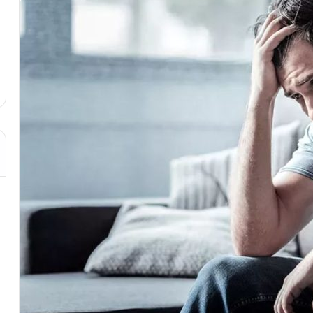
د از تزریق چربی؛
مهر 8, 1404
!
آموزش شکستن قولنج در خانه