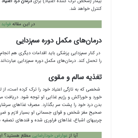
بیمار (شخص ترک کننده اعتیاد) برای
درمان درد اعتیاد
ب
کنترل خواهد شد.
در این مقاله
فواید 
درمان‌های مکمل دوره سم‌زدایی
در کنار سم‌زدایی پزشکی باید اقدامات دیگری هم انج
را تحمل کند. درمان‌های مکمل دوره سم‌زدایی عبارت‌اند
تغذیه سالم و مقوی
شخصی که به تازگی اعتیاد خود را ترک کرده است، از ل
خورد و خوراکش و رژیم غذایی او توجه شود. دریافت مو
بدن درد خود را پشت سر بگذارد. مصرف غذاهای سرشار از
صحیح مغز شخص و قوای جسمانی او بسیار لازم و ضروری
چربی‎های اشباع، غذاهای فراوری شده و قندهای تصفیه شده برای این گونه افراد به هیچ وجه توصیه نمی‌شود.
آیا از
عوارض خودارضایی
مطلع هستید؟ این 