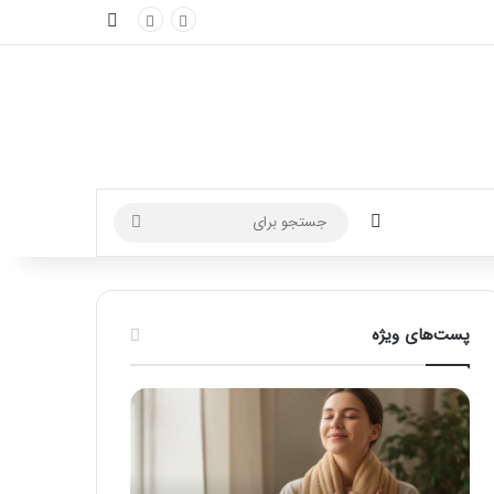
نوارکناری
تغییر پوسته
جستجو
برای
پست‌های ویژه
ماساژ
راهنمای
برای
کامل
بهبود
آموزش
تمرکز
ماساژ
ذهنی؛
لب