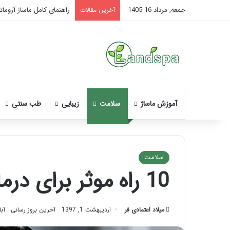
جمعه, مرداد 16 1405
راهنمای کامل ماساژ آروماتر
آخرین مقالات
آموزش ماساژ
سلامت
زیبایی
طب سنتی
سلامت
10 راه موثر برای درمان درد اعتیاد
نحوه
ماساژ
صورت
میلاد اعتمادی فر
اردیبهشت 1, 1397
آخرین بروز رسانی : آبان 15, 2
بعد
از