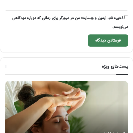
ذخیره نام، ایمیل و وبسایت من در مرورگر برای زمانی که دوباره دیدگاهی
می‌نویسم.
پست‌های ویژه
راهنمای
فرق
کامل
ماس
آموزش
با
ماساژ
ماسا
لب
چی
بعد
از
تزریق