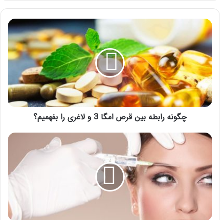
چگونه
رابطه
بین
قرص
امگا
3
و
لاغری
را
بفهمیم؟
چگونه رابطه بین قرص امگا 3 و لاغری را بفهمیم؟
نحوه
تزریق
بوتاکس
برای
میگرن
چگونه
است؟