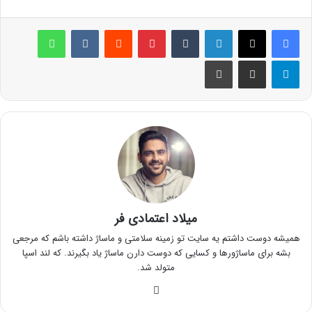
لینکدین
‫تامبلر
پینترست
‫رددیت
‫VKontakte
واتس آپ
تلگرام
اشتراک گذاری از طریق ایمیل
چاپ
میلاد اعتمادی فر
همیشه دوست داشتم یه سایت تو زمینه سلامتی و ماساژ داشته باشم که مرجعی
بشه برای ماساژورها و کسایی که دوست دارن ماساژ یاد بگیرند. که لند اسپا
متولد شد.
وبسایت