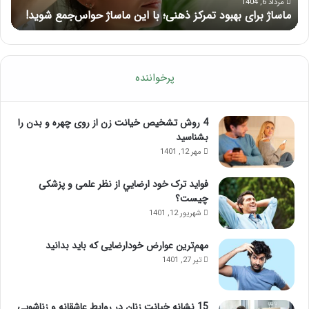
ژل
مرداد 5, 1404
راهنمای کامل آموزش ماساژ لب بعد از تزریق ژل
ف
پرخواننده
4 روش تشخیص خیانت زن از روی چهره و بدن را
بشناسید
مهر 12, 1401
فواید ترک خود ارضايي از نظر علمی و پزشکی
چیست؟
شهریور 12, 1401
مهم‌ترین عوارض خودارضایی که باید بدانید
تیر 27, 1401
15 نشانه خیانت زنان در روابط عاشقانه و زناشویی