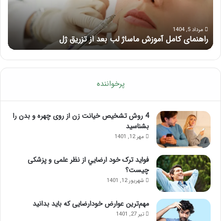
از
تزریق
ژل
مرداد 5, 1404
راهنمای کامل آموزش ماساژ لب بعد از تزریق ژل
ف
پرخواننده
4 روش تشخیص خیانت زن از روی چهره و بدن را
بشناسید
مهر 12, 1401
فواید ترک خود ارضايي از نظر علمی و پزشکی
چیست؟
شهریور 12, 1401
مهم‌ترین عوارض خودارضایی که باید بدانید
تیر 27, 1401