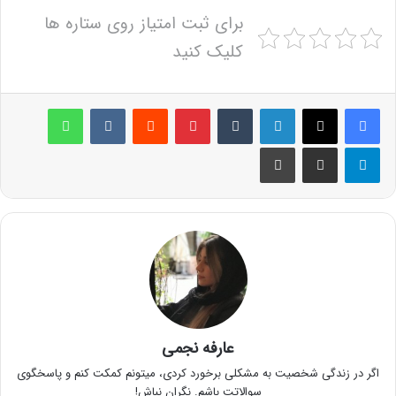
برای ثبت امتیاز روی ستاره ها
کلیک کنید
لینکدین
‫تامبلر
پینترست
‫رددیت
‫VKontakte
واتس آپ
تلگرام
اشتراک گذاری از طریق ایمیل
چاپ
عارفه نجمی
اگر در زندگی شخصیت به مشکلی برخورد کردی، میتونم کمکت کنم و پاسخگوی
سوالاتت باشم. نگران نباش!