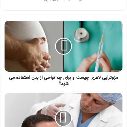
مزوتراپی
لاغری
چیست
و
برای
چه
نواحی
از
بدن
استفاده
مزوتراپی لاغری چیست و برای چه نواحی از بدن استفاده می
می
شود؟
شود؟
پی
آر
پی
چیست
و
به