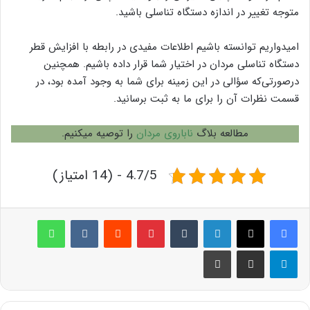
متوجه تغییر در اندازه دستگاه تناسلی باشید.
امیدواریم توانسته باشیم اطلاعات مفیدی در رابطه با افزایش قطر
دستگاه تناسلی مردان در اختیار شما قرار داده باشیم. همچنین
درصورتی‌که سؤالی در این زمینه برای شما به وجود آمده بود، در
قسمت نظر‌ات آن را برای ما به ثبت برسانید.
مطالعه بلاگ
ناباروی مردان
را توصیه میکنیم.
4.7/5 - (14 امتیاز)
لینکدین
‫تامبلر
پینترست
‫رددیت
‫VKontakte
واتس آپ
تلگرام
اشتراک گذاری از طریق ایمیل
چاپ