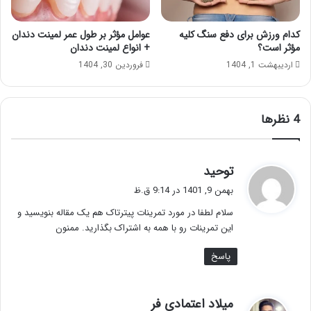
کدام ورزش برای دفع سنگ کلیه
عوامل مؤثر بر طول عمر لمینت دندان
مؤثر است؟
+ انواع لمینت دندان
اردیبهشت 1, 1404
فروردین 30, 1404
‫4 نظرها
گ
توحید
ف
بهمن 9, 1401 در 9:14 ق.ظ
ت
سلام لطفا در مورد تمرینات پیترتاک هم یک مقاله بنویسید و
:
این تمرینات رو با همه به اشتراک بگذارید. ممنون
پاسخ
گ
میلاد اعتمادی فر