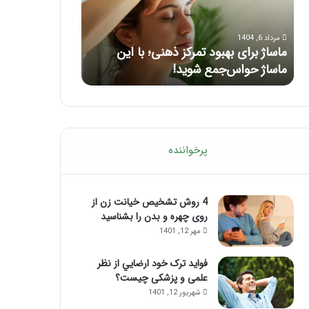
بعد
از
مرداد 5, 1404
تزریق
راهنمای کامل آموزش ماساژ لب بعد از
ژل
مرداد 1, 1404
تزریق ژل
فرق ماسور با م
پرخواننده
4 روش تشخیص خیانت زن از
روی چهره و بدن را بشناسید
مهر 12, 1401
فواید ترک خود ارضايي از نظر
علمی و پزشکی چیست؟
شهریور 12, 1401