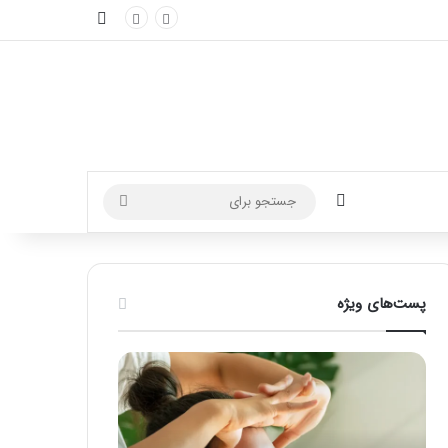
نوارکناری
تغییر پوسته
جستجو
برای
پست‌های ویژه
راهنمای
فرق
کامل
ماسور
آموزش
با
ماساژ
ماساژور
لب
چیست؟