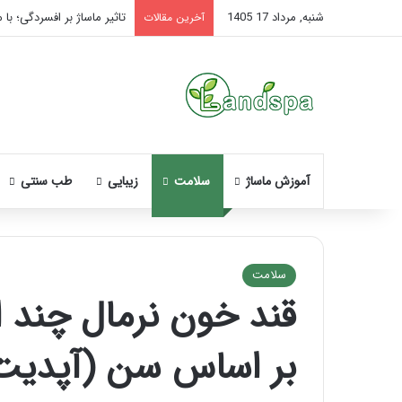
شنبه, مرداد 17 1405
تاثیر ماساژ بر افسردگی؛ با 
آخرین مقالات
آموزش ماساژ
سلامت
زیبایی
طب سنتی
سلامت
قند خون نرمال چند
وه
آموزش
ساژ
شکستن
بر اساس سن (آپدیت
ورت
قولنج
د
در
خانه