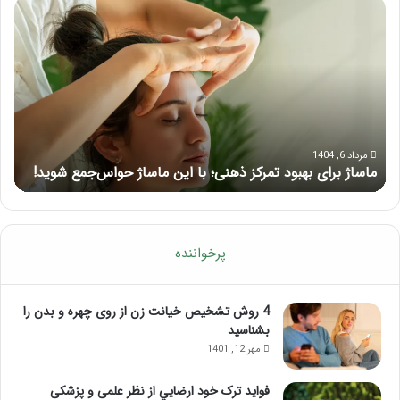
ماساژ
راه
برای
کام
بهبود
آمو
تمرکز
ماسا
ذهنی؛
لب
با
بعد
این
از
ماساژ
تزر
حواس‌جمع
ژل
مرداد 6, 1404
ماساژ برای بهبود تمرکز ذهنی؛ با این ماساژ حواس‌جمع شوید!
ر
شوید!
پرخواننده
4 روش تشخیص خیانت زن از روی چهره و بدن را
بشناسید
مهر 12, 1401
فواید ترک خود ارضايي از نظر علمی و پزشکی