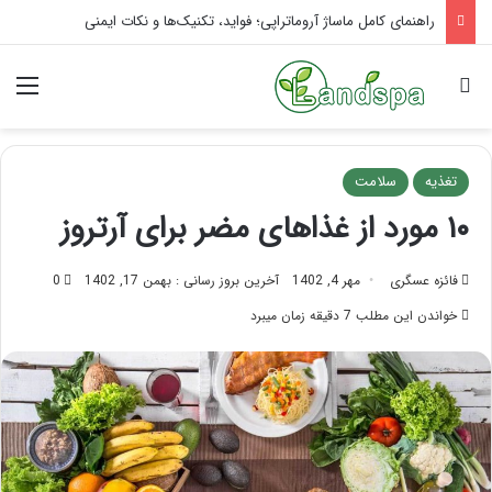
تاثیر ماساژ بر افسردگی؛ با ماساژ درمانی افسردگی را درمان کنید!
جستجو برای
منو
تغذیه
سلامت
۱۰ مورد از غذاهای مضر برای آرتروز
فائزه عسگری
مهر 4, 1402
آخرین بروز رسانی : بهمن 17, 1402
0
خواندن این مطلب 7 دقیقه زمان میبرد