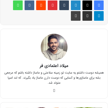
لینکدین
‫تامبلر
پینترست
‫رددیت
‫VKontakte
واتس آپ
تلگرام
اشتراک گذاری از طریق ایمیل
چاپ
میلاد اعتمادی فر
همیشه دوست داشتم یه سایت تو زمینه سلامتی و ماساژ داشته باشم که مرجعی
بشه برای ماساژورها و کسایی که دوست دارن ماساژ یاد بگیرند. که لند اسپا
متولد شد.
وبسایت