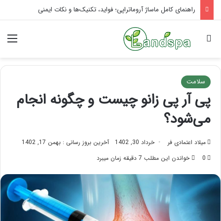
تاثیر ماساژ بر افسردگی؛ با ماساژ درمانی افسردگی را درمان کنید!
جستجو برای
منو
سلامت
پی آر پی زانو چیست و چگونه انجام
می‌شود؟
میلاد اعتمادی فر
خرداد 30, 1402
آخرین بروز رسانی : بهمن 17, 1402
0
خواندن این مطلب 7 دقیقه زمان میبرد