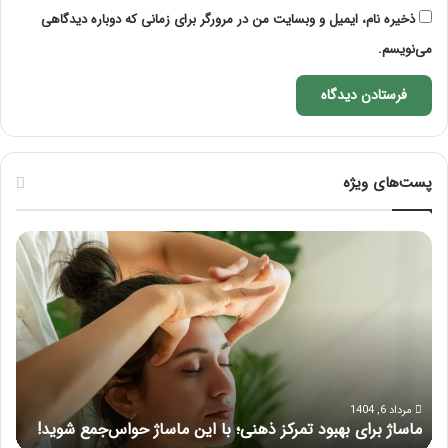
ذخیره نام، ایمیل و وبسایت من در مرورگر برای زمانی که دوباره دیدگاهی
می‌نویسم.
پست‌های ویژه
ماساژ
راه
برای
کام
بهبود
آمو
تمرکز
ماسا
ذهنی؛
لب
با
بعد
این
از
ماساژ
تزر
حواس‌جمع
ژل
مرداد 6, 1404
ماساژ برای بهبود تمرکز ذهنی؛ با این ماساژ حواس‌جمع شوید!
ر
شوید!