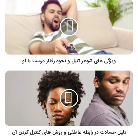
ویژگی
های
شوهر
تنبل
و
نحوه
رفتار
درست
با
او
ویژگی های شوهر تنبل و نحوه رفتار درست با او
دلیل
حسادت
در
رابطه
عاطفی
و
روش
های
کنترل
کردن
دلیل حسادت در رابطه عاطفی و روش های کنترل کردن آن