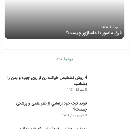
چیست؟
از
تزر
چرب
باید
و
مرداد 1, 1404
فرق ماسور با ماساژور چیست؟
ن
نبای
آن!
پرخواننده
4 روش تشخیص خیانت زن از روی چهره و بدن را
بشناسید
مهر 12, 1401
فواید ترک خود ارضايي از نظر علمی و پزشکی
چیست؟
شهریور 12, 1401
مهم‌ترین عوارض خودارضایی که باید بدانید