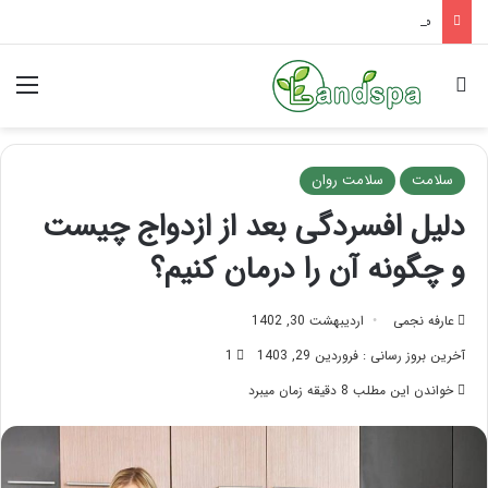
ماساژ صورت برای کلاژن سازی | با چین و چروک خداحافظی کن
جستجو برای
منو
سلامت
سلامت روان
دلیل افسردگی بعد از ازدواج چیست
و چگونه آن را درمان کنیم؟
عارفه نجمی
اردیبهشت 30, 1402
آخرین بروز رسانی : فروردین 29, 1403
1
خواندن این مطلب 8 دقیقه زمان میبرد