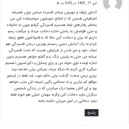
ف
تیر 11, 1402 در 5:05 ب.ظ
ت
آدمای رئوف و مهربون بیشتر افسرده میشن چون همیشه
:
اطرافیانی هستن که از اخلاق خوبشون سواستفاده کنن من
بخاطر رفتارهای غلط همسرم افسردگی گرفتم چون به خانواده
و حتی اقوامش به راحتی اجازه دخالت میداد و میگفت رسم
داریم که بیان و دخالت کنن حالا که با فامیلاشون قطع رابطه
کردم به یک آرامش نسبی رسیدم بهترین درمان افسردگی هم
نجات خود و دور شدن از شرایطی هست که باعث افسردگی
میشه من حتی به پلیس زنگ زدم گفتم خواهر همسرم بدون
اجازه اومده توی خونه من و برای وسایل و دکوراسیون تصمیم
میگیره کاری کردم که دیگه جرات نمیکنن بیان خلاصه چند
روزی برمن سخت گذشت ولی حالم خوب شد فقط در اینجور
مواقع کم نیارین و نه محکمی بگین نتیجه اش مثب خواهد
بود و ای کاش بعضیا درک میکردن که در زندگی شخصی
دیگران نباید دخالت کنن وگرنه مهمان خیلی هم خوبه فقط
نباید دخالتی در امور میزبان داشته باشه
پاسخ