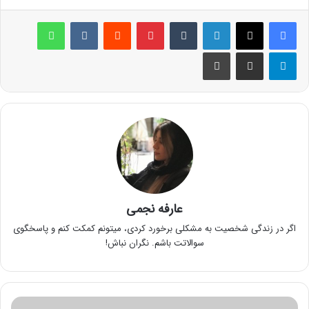
لینکدین
‫تامبلر
پینترست
‫رددیت
‫VKontakte
واتس آپ
تلگرام
اشتراک گذاری از طریق ایمیل
چاپ
عارفه نجمی
اگر در زندگی شخصیت به مشکلی برخورد کردی، میتونم کمکت کنم و پاسخگوی
سوالاتت باشم. نگران نباش!
پی