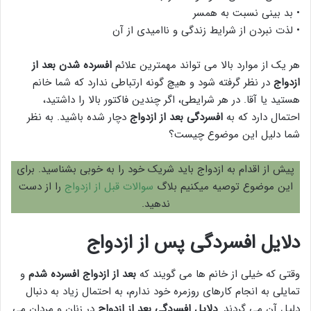
• بد بینی نسبت به همسر
• لذت نبردن از شرایط زندگی و ناامیدی از آن
هر یک از موارد بالا می تواند مهمترین علائم
افسرده شدن بعد از
ازدواج
در نظر گرفته شود و هیچ گونه ارتباطی ندارد که شما خانم
هستید یا آقا. در هر شرایطی، اگر چندین فاکتور بالا را داشتید،
احتمال دارد که به
افسردگی بعد از ازدواج
دچار شده باشید. به نظر
شما دلیل این موضوع چیست؟
پیش از اقدام به ازدواج باید شریک خود را به خوبی بشناسید. برای
این موضوع توصیه میکنیم بلاگ
سوالات قبل از ازدواج
را از دست
ندهید.
دلایل افسردگی پس از ازدواج
وقتی که خیلی از خانم ها می گویند که
بعد از ازدواج افسرده شدم
و
تمایلی به انجام کارهای روزمره خود ندارم، به احتمال زیاد به دنبال
دلیل آن می گردند.
دلایل افسردگی بعد از ازدواج
در زنان و مردان می