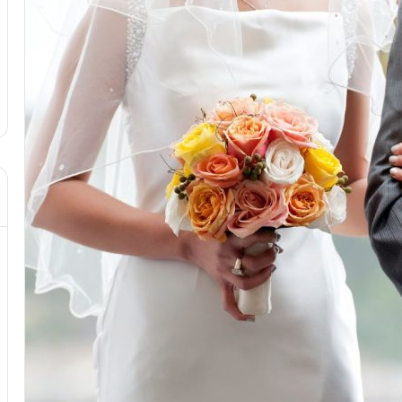
د از تزریق چربی؛
مهر 8, 1404
!
آموزش شکستن قولنج در خانه