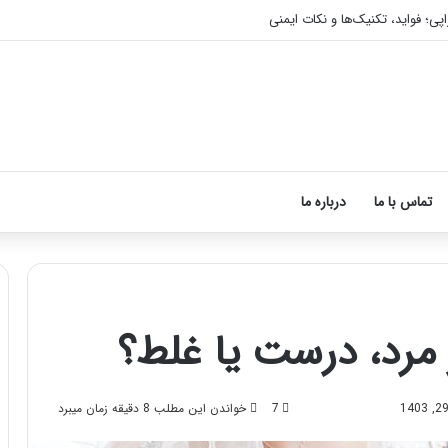
اپی؛ فواید، تکنیک‌ها و نکات ایمنی
تماس با ما
درباره ما
از مرد، درست یا غلط؟
آموزش
شکستن
قولنج
7
خواندن این مطلب 8 دقیقه زمان میبرد
در
خانه