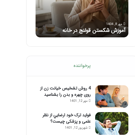
با
بعد
این
از
مرداد 6, 1404
مرداد 5, 1404
ماساژ
تزریق
ماساژ برای بهبود تمرکز ذهنی؛ با این
راهنمای کامل آم
حواس‌جمع
ژل
ماساژ حواس‌جمع شوید!
تزریق ژل
شوید!
پرخواننده
4 روش تشخیص خیانت زن از
روی چهره و بدن را بشناسید
مهر 12, 1401
فواید ترک خود ارضايي از نظر
علمی و پزشکی چیست؟
شهریور 12, 1401