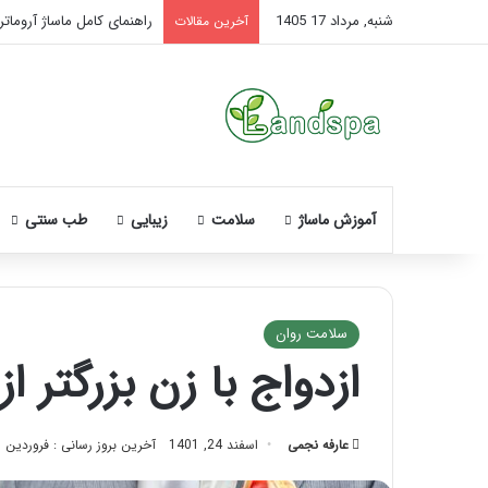
شنبه, مرداد 17 1405
راهنمای کامل ماساژ آروماتر
آخرین مقالات
آموزش ماساژ
سلامت
زیبایی
طب سنتی
سلامت روان
ازدواج با زن بزرگتر 
نحوه
ماساژ
صورت
عارفه نجمی
اسفند 24, 1401
آخرین بروز رسانی : فروردین 29, 1403
بعد
از