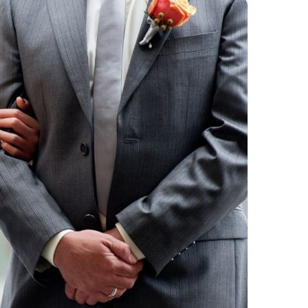
تزریق
چربی؛
تیر 28, 1404
بایدها
نحوه ماساژ صورت بع
و
بایدها و نبایدهای آن
نبایدهای
آن!