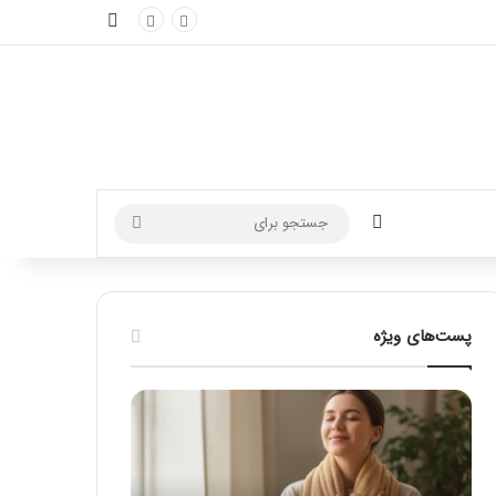
نوارکناری
تغییر پوسته
جستجو
برای
پست‌های ویژه
ماساژ
راهنمای
برای
کامل
بهبود
آموزش
تمرکز
ماساژ
ذهنی؛
لب